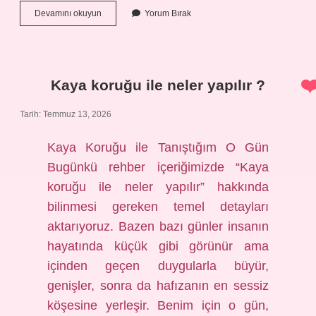
Konya’nın
Devamını okuyun
Yorum Bırak
neyi
meşhur
hediye
?
Kaya koruğu ile neler yapılır ?
Tarih: Temmuz 13, 2026
Kaya Koruğu ile Tanıştığım O Gün
Bugünkü rehber içeriğimizde “Kaya
koruğu ile neler yapılır” hakkında
bilinmesi gereken temel detayları
aktarıyoruz. Bazen bazı günler insanın
hayatında küçük gibi görünür ama
içinden geçen duygularla büyür,
genişler, sonra da hafızanın en sessiz
köşesine yerleşir. Benim için o gün,