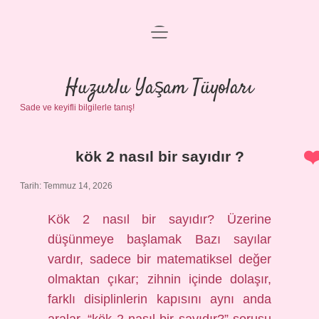
menüyü
Anasayfa
aç
Gizlilik Politikası
Huzurlu Yaşam Tüyoları
Sade ve keyifli bilgilerle tanış!
Yasal Uyarı
Hakkımızda
kök 2 nasıl bir sayıdır ?
Huzurlu
Tarih: Temmuz 14, 2026
Yaşam
Kök 2 nasıl bir sayıdır? Üzerine
Tüyoları
düşünmeye başlamak Bazı sayılar
Yazılar
vardır, sadece bir matematiksel değer
olmaktan çıkar; zihnin içinde dolaşır,
farklı disiplinlerin kapısını aynı anda