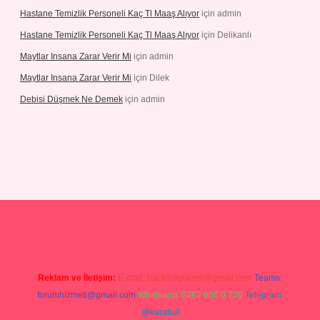
Hastane Temizlik Personeli Kaç Tl Maaş Alıyor
için
admin
Hastane Temizlik Personeli Kaç Tl Maaş Alıyor
için
Delikanlı
Maytlar Insana Zarar Verir Mi
için
admin
Maytlar Insana Zarar Verir Mi
için
Dilek
Debisi Düşmek Ne Demek
için
admin
piabellacasino
Reklam ve İletişim:
E-mail:
backlinkpaneli@gmail.com
Teams:
forumhizmeti@gmail.com
Whatsapp: 0262 606 0 726
Telegram:
@karabul