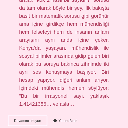
aralar. “kök 2 nasıl bir sayıdır?” sorusu
da tam olarak böyle bir şey. İlk bakışta
basit bir matematik sorusu gibi görünür
ama içine girdikçe hem mühendisliği
hem felsefeyi hem de insanın anlam
arayışını aynı anda içine çeker.
Konya’da yaşayan, mühendislik ile
sosyal bilimler arasında gidip gelen biri
olarak bu soruya bakınca zihnimde iki
ayrı ses konuşmaya başlıyor. Biri
hesap yapıyor, diğeri anlam arıyor.
İçimdeki mühendis hemen söylüyor:
“Bu bir irrasyonel sayı, yaklaşık
1.41421356… ve asla…
kök
Devamını okuyun
Yorum Bırak
2