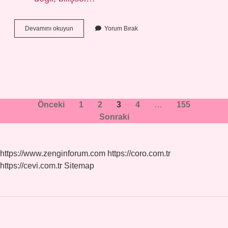
Köpük
Devamını okuyun
Yorum Bırak
görmek
ne
demek
?
Yazı
Önceki
1
2
3
4
…
155
Sonraki
sayfalaması
https://www.zenginforum.com
https://coro.com.tr
https://cevi.com.tr
Sitemap