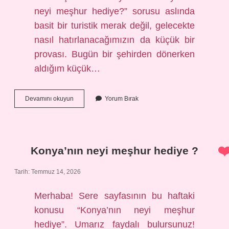
neyi meşhur hediye?” sorusu aslında
basit bir turistik merak değil, gelecekte
nasıl hatırlanacağımızın da küçük bir
provası. Bugün bir şehirden dönerken
aldığım küçük…
Konya’nın
Devamını okuyun
Yorum Bırak
neyi
meşhur
hediye
?
Konya’nın neyi meşhur hediye ?
Tarih: Temmuz 14, 2026
Merhaba! Sere sayfasının bu haftaki
konusu “Konya’nın neyi meşhur
hediye”. Umarız faydalı bulursunuz!