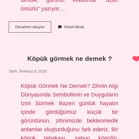
dimdik, gururlu, etiketinde “uzun
ömürlü” yazıyor.…
Açılanmış
Devamını okuyun
Yorum Bırak
konserve
dolapta
kaç
gün
saklanabilir
Köpük görmek ne demek ?
?
Tarih: Temmuz 9, 2026
Köpük Görmek Ne Demek? Zihnin Algı
Dünyasında Sembollerin ve Duyguların
İzini Sürmek Bazen günlük hayatın
içinde gördüğümüz küçük bir
görüntünün, zihnimizde beklenmedik
anlamlar oluşturduğunu fark ederiz. Bir
köpük tabakası, sabun köpüğü,