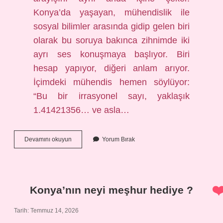
Konya’da yaşayan, mühendislik ile
sosyal bilimler arasında gidip gelen biri
olarak bu soruya bakınca zihnimde iki
ayrı ses konuşmaya başlıyor. Biri
hesap yapıyor, diğeri anlam arıyor.
İçimdeki mühendis hemen söylüyor:
“Bu bir irrasyonel sayı, yaklaşık
1.41421356… ve asla…
kök
Devamını okuyun
Yorum Bırak
2
nasıl
bir
sayıdır
?
Konya’nın neyi meşhur hediye ?
Tarih: Temmuz 14, 2026