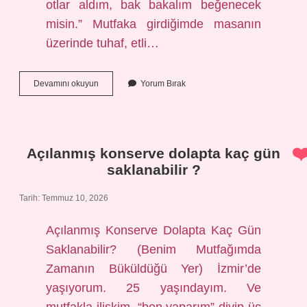
otlar aldım, bak bakalım beğenecek
misin.” Mutfaka girdiğimde masanın
üzerinde tuhaf, etli…
Kaya
Devamını okuyun
Yorum Bırak
koruğu
ile
neler
yapılır
?
Açılanmış konserve dolapta kaç gün
saklanabilir ?
Tarih: Temmuz 10, 2026
Açılanmış Konserve Dolapta Kaç Gün
Saklanabilir? (Benim Mutfağımda
Zamanın Büküldüğü Yer) İzmir’de
yaşıyorum. 25 yaşındayım. Ve