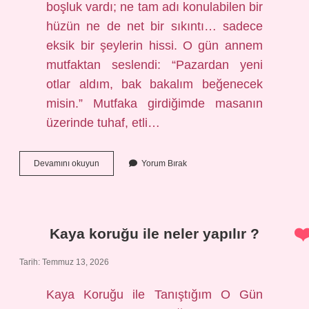
boşluk vardı; ne tam adı konulabilen bir
hüzün ne de net bir sıkıntı… sadece
eksik bir şeylerin hissi. O gün annem
mutfaktan seslendi: “Pazardan yeni
otlar aldım, bak bakalım beğenecek
misin.” Mutfaka girdiğimde masanın
üzerinde tuhaf, etli…
Kaya
Devamını okuyun
Yorum Bırak
koruğu
ile
neler
yapılır
?
Kaya koruğu ile neler yapılır ?
Tarih: Temmuz 13, 2026
Kaya Koruğu ile Tanıştığım O Gün