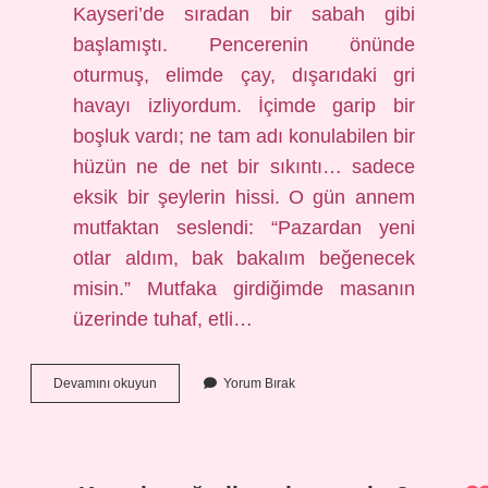
Kayseri’de sıradan bir sabah gibi
başlamıştı. Pencerenin önünde
oturmuş, elimde çay, dışarıdaki gri
havayı izliyordum. İçimde garip bir
boşluk vardı; ne tam adı konulabilen bir
hüzün ne de net bir sıkıntı… sadece
eksik bir şeylerin hissi. O gün annem
mutfaktan seslendi: “Pazardan yeni
otlar aldım, bak bakalım beğenecek
misin.” Mutfaka girdiğimde masanın
üzerinde tuhaf, etli…
Kaya
Devamını okuyun
Yorum Bırak
koruğu
ile
neler
yapılır
?