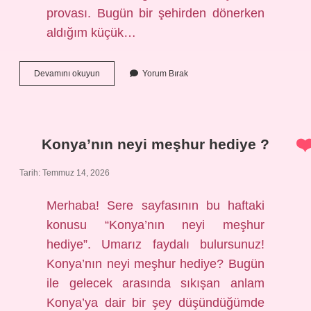
provası. Bugün bir şehirden dönerken
aldığım küçük…
Konya’nın
Devamını okuyun
Yorum Bırak
neyi
meşhur
hediye
?
Konya’nın neyi meşhur hediye ?
Tarih: Temmuz 14, 2026
Merhaba! Sere sayfasının bu haftaki
konusu “Konya’nın neyi meşhur
hediye”. Umarız faydalı bulursunuz!
Konya’nın neyi meşhur hediye? Bugün
ile gelecek arasında sıkışan anlam
Konya’ya dair bir şey düşündüğümde