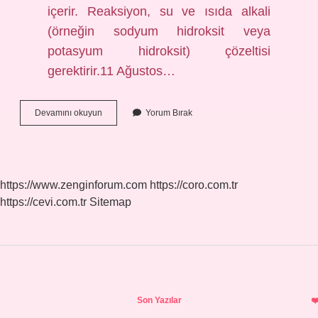
içerir. Reaksiyon, su ve ısıda alkali
(örneğin sodyum hidroksit veya
potasyum hidroksit) çözeltisi
gerektirir.11 Ağustos…
Yağlarda
Devamını okuyun
Yorum Bırak
Sabunlaşma
Nedir
https://www.zenginforum.com
https://coro.com.tr
https://cevi.com.tr
Sitemap
Sidebar
Son Yazılar