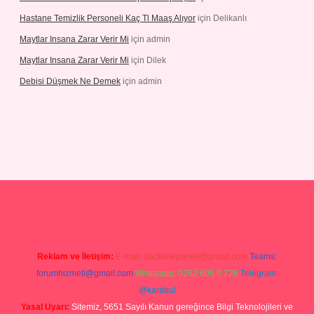
Hastane Temizlik Personeli Kaç Tl Maaş Alıyor
için
Delikanlı
Maytlar Insana Zarar Verir Mi
için
admin
Maytlar Insana Zarar Verir Mi
için
Dilek
Debisi Düşmek Ne Demek
için
admin
no
Reklam ve İletişim:
E-mail:
backlinkpaneli@gmail.com
Teams:
forumhizmeti@gmail.com
Whatsapp: 0262 606 0 726
Telegram:
@karabul
Yasal Uyarı:
Sitemiz, 5651 Sayılı Kanun gereğince Bilgi Teknolojileri ve