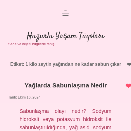
menüyü
Anasayfa
aç
Gizlilik Politikası
Huzurlu Yaşam Tüyoları
Sade ve keyifli bilgilerle tanış!
Yasal Uyarı
Hakkımızda
Etiket:
1 kilo zeytin yağından ne kadar sabun çıkar
Yağlarda Sabunlaşma Nedir
Tarih: Ekim 16, 2024
Sabunlaşma olayı nedir? Sodyum
hidroksit veya potasyum hidroksit ile
sabunlaştırıldığında, yağ asidi sodyum