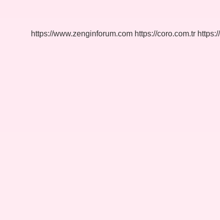
Nasıl
Olmalı
https://www.zenginforum.com
https://coro.com.tr
https:/