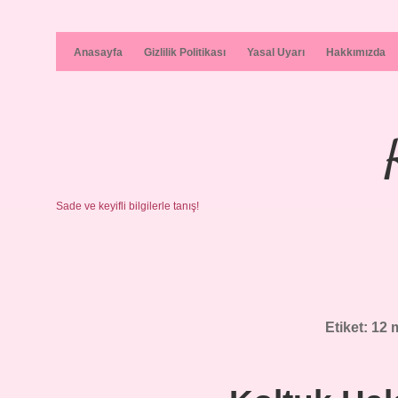
Anasayfa
Gizlilik Politikası
Yasal Uyarı
Hakkımızda
Sade ve keyifli bilgilerle tanış!
Etiket:
12 