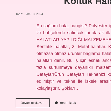
Koltuk Hal
Tarih: Ekim 13, 2024
En sağlam halat hangisi? Polyester i
ve bahçelerde salıncak ipi olarak ilk 
HALATLAR YAPILDIĞI MALZEMEYE GÖRE;
Sentetik halatlar, 3- Metal halatlar
olmazsa olmaz ürünler bağlama halatl
halatları denir. Bu iş için esnek anc
fazla sürtünmeye dayanıklı malzem
DetaylarıÜrün Detayları Teknenizi 
edilmiştir ve tekne ile iskele arası
kolaylaştırır. Şokları…
Koltuk
Devamını okuyun
Yorum Bırak
Halatı