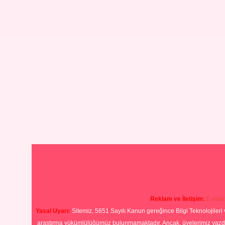
Reklam ve İletişim:
E-mail
Yasal Uyarı:
Sitemiz, 5651 Sayılı Kanun gereğince Bilgi Teknolojileri 
araştırma yükümlülüğümüz bulunmamaktadır. Ancak, üyelerimiz yazdıkla