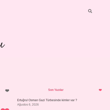
ı
Sidebar
piabellacasino
Son Yazılar
Ertuğrul Osman Gazi Türbesinde kimler var ?
Ağustos 6, 2026