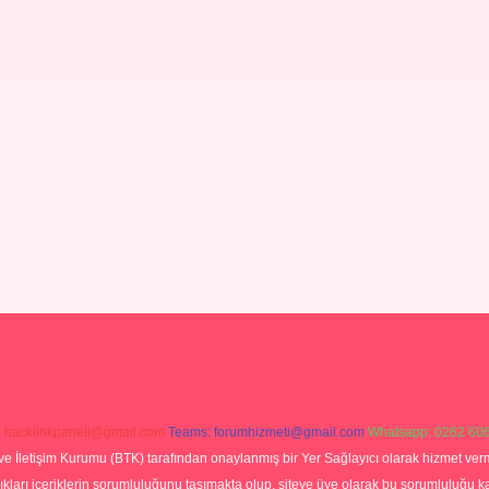
:
backlinkpaneli@gmail.com
Teams:
forumhizmeti@gmail.com
Whatsapp: 0262 606
ve İletişim Kurumu (BTK) tarafından onaylanmış bir Yer Sağlayıcı olarak hizmet verm
rı içeriklerin sorumluluğunu taşımakta olup, siteye üye olarak bu sorumluluğu kabul