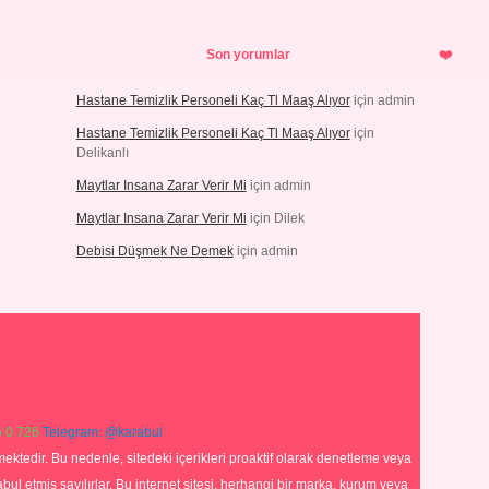
Son yorumlar
Hastane Temizlik Personeli Kaç Tl Maaş Alıyor
için
admin
Hastane Temizlik Personeli Kaç Tl Maaş Alıyor
için
Delikanlı
Maytlar Insana Zarar Verir Mi
için
admin
Maytlar Insana Zarar Verir Mi
için
Dilek
Debisi Düşmek Ne Demek
için
admin
 0 726
Telegram: @karabul
ektedir. Bu nedenle, sitedeki içerikleri proaktif olarak denetleme veya
 etmiş sayılırlar. Bu internet sitesi, herhangi bir marka, kurum veya