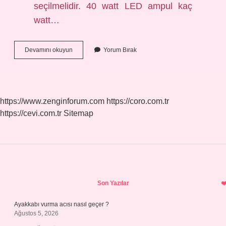
seçilmelidir. 40 watt LED ampul kaç
watt…
Led
Devamını okuyun
Yorum Bırak
Lamba
Alırken
Nelere
Dikkat
Edilmeli
https://www.zenginforum.com
https://coro.com.tr
https://cevi.com.tr
Sitemap
Sidebar
Son Yazılar
Ayakkabı vurma acısı nasıl geçer ?
Ağustos 5, 2026