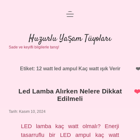
menüyü
Anasayfa
aç
Gizlilik Politikası
Huzurlu Yaşam Tüyoları
Sade ve keyifli bilgilerle tanış!
Yasal Uyarı
Hakkımızda
Etiket:
12 watt led ampul Kaç watt ışık Verir
Led Lamba Alırken Nelere Dikkat
Edilmeli
Tarih: Kasım 10, 2024
LED lamba kaç watt olmalı? Enerji
tasarruflu bir LED ampul kaç watt