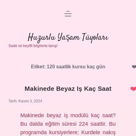
menüyü
Anasayfa
aç
Gizlilik Politikası
Huzurlu Yaşam Tüyoları
Sade ve keyifli bilgilerle tanış!
Yasal Uyarı
Hakkımızda
Etiket:
120 saatlik kursu kaç gün
Makinede Beyaz Iş Kaç Saat
Tarih: Kasım 3, 2024
Makinede beyaz iş modülü kaç saat?
Bu dalda eğitim süresi 224 saattir. Bu
programda kursiyerlere; Kurdele nakış