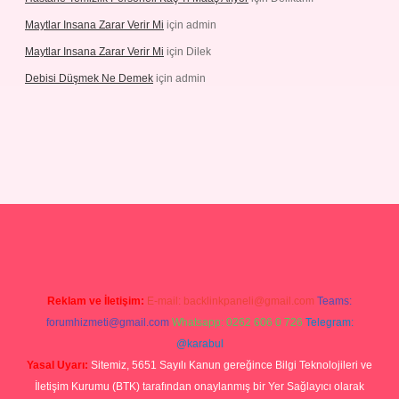
Maytlar Insana Zarar Verir Mi
için
admin
Maytlar Insana Zarar Verir Mi
için
Dilek
Debisi Düşmek Ne Demek
için
admin
ino
Reklam ve İletişim:
E-mail:
backlinkpaneli@gmail.com
Teams:
forumhizmeti@gmail.com
Whatsapp: 0262 606 0 726
Telegram:
@karabul
Yasal Uyarı:
Sitemiz, 5651 Sayılı Kanun gereğince Bilgi Teknolojileri ve
İletişim Kurumu (BTK) tarafından onaylanmış bir Yer Sağlayıcı olarak