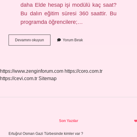
daha Elde hesap işi modülü kaç saat?
Bu dalın eğitim süresi 360 saattir. Bu
programda öğrencilere;…
Makinede
Devamını okuyun
Yorum Bırak
Beyaz
Iş
Kaç
Saat
https://www.zenginforum.com
https://coro.com.tr
https://cevi.com.tr
Sitemap
Sidebar
Son Yazılar
Ertuğrul Osman Gazi Türbesinde kimler var ?