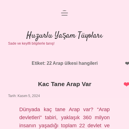
menüyü
Anasayfa
aç
Gizlilik Politikası
Huzurlu Yaşam Tüyoları
Sade ve keyifli bilgilerle tanış!
Yasal Uyarı
Hakkımızda
Etiket:
22 Arap ülkesi hangileri
Kac Tane Arap Var
Tarih: Kasım 5, 2024
Dünyada kaç tane Arap var? “Arap
devletleri” tabiri, yaklaşık 360 milyon
insanın yaşadığı toplam 22 devlet ve