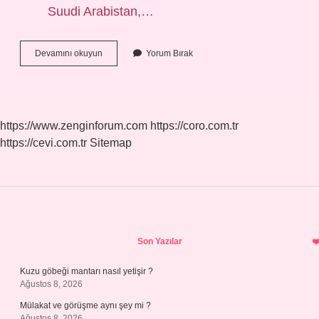
Suudi Arabistan,…
Kac
Devamını okuyun
Yorum Bırak
Tane
Arap
Var
https://www.zenginforum.com
https://coro.com.tr
https://cevi.com.tr
Sitemap
Sidebar
Son Yazılar
Kuzu göbeği mantarı nasıl yetişir ?
Ağustos 8, 2026
Mülakat ve görüşme aynı şey mi ?
Ağustos 8, 2026