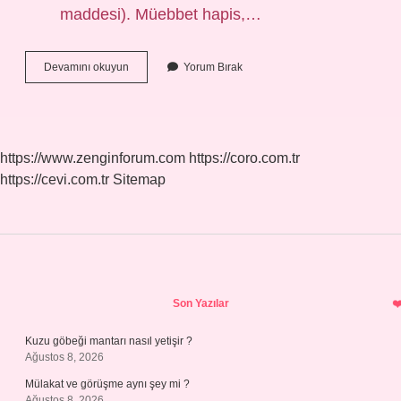
maddesi). Müebbet hapis,…
Bir
Devamını okuyun
Yorum Bırak
Müebbet
Kac
Senedir
https://www.zenginforum.com
https://coro.com.tr
https://cevi.com.tr
Sitemap
Sidebar
Son Yazılar
Kuzu göbeği mantarı nasıl yetişir ?
Ağustos 8, 2026
Mülakat ve görüşme aynı şey mi ?
Ağustos 8, 2026