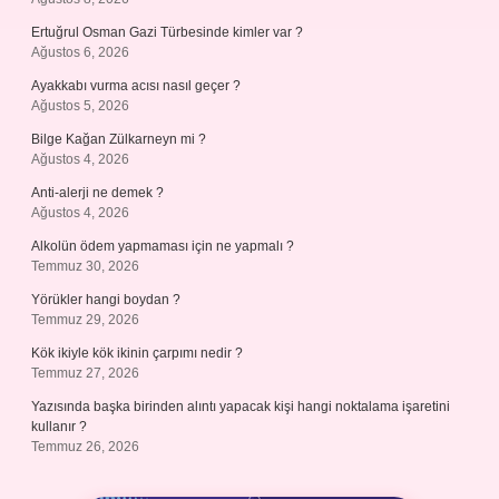
Ertuğrul Osman Gazi Türbesinde kimler var ?
Ağustos 6, 2026
Ayakkabı vurma acısı nasıl geçer ?
Ağustos 5, 2026
Bilge Kağan Zülkarneyn mi ?
Ağustos 4, 2026
Anti-alerji ne demek ?
Ağustos 4, 2026
Alkolün ödem yapmaması için ne yapmalı ?
Temmuz 30, 2026
Yörükler hangi boydan ?
Temmuz 29, 2026
Kök ikiyle kök ikinin çarpımı nedir ?
Temmuz 27, 2026
Yazısında başka birinden alıntı yapacak kişi hangi noktalama işaretini
kullanır ?
Temmuz 26, 2026