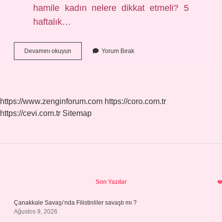
hamile kadın nelere dikkat etmeli? 5
haftalık…
Hamileliğin
Devamını okuyun
Yorum Bırak
5
Haftasinda
Neler
Oluyor
https://www.zenginforum.com
https://coro.com.tr
https://cevi.com.tr
Sitemap
Sidebar
Son Yazılar
Çanakkale Savaşı’nda Filistinliler savaştı mı ?
Ağustos 9, 2026