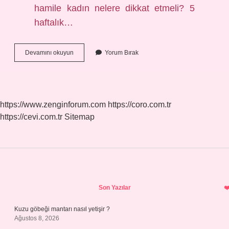
hamile kadın nelere dikkat etmeli? 5
haftalık…
Hamileliğin
Devamını okuyun
Yorum Bırak
5
Haftasinda
Neler
Oluyor
https://www.zenginforum.com
https://coro.com.tr
https://cevi.com.tr
Sitemap
Sidebar
Son Yazılar
Kuzu göbeği mantarı nasıl yetişir ?
Ağustos 8, 2026