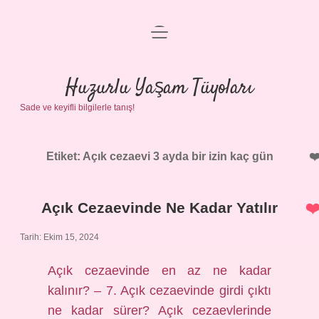
menüyü
Anasayfa
aç
Gizlilik Politikası
Huzurlu Yaşam Tüyoları
Sade ve keyifli bilgilerle tanış!
Yasal Uyarı
Hakkımızda
Etiket:
Açık cezaevi 3 ayda bir izin kaç gün
Açık Cezaevinde Ne Kadar Yatılır
Tarih: Ekim 15, 2024
Açık cezaevinde en az ne kadar
kalınır? – 7. Açık cezaevinde girdi çıktı
ne kadar sürer? Açık cezaevlerinde