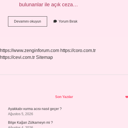
bulunanlar ile açık ceza…
Açık
Devamını okuyun
Yorum Bırak
Cezaevinde
Ne
Kadar
Yatılır
https://www.zenginforum.com
https://coro.com.tr
https://cevi.com.tr
Sitemap
Sidebar
Son Yazılar
Ayakkabı vurma acısı nasıl geçer ?
Ağustos 5, 2026
Bilge Kağan Zülkarneyn mi ?
Ağustos 4, 2026