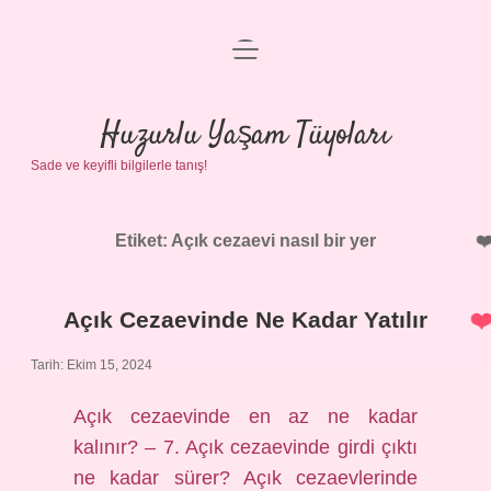
menüyü
Anasayfa
aç
Gizlilik Politikası
Huzurlu Yaşam Tüyoları
Sade ve keyifli bilgilerle tanış!
Yasal Uyarı
Hakkımızda
Etiket:
Açık cezaevi nasıl bir yer
Açık Cezaevinde Ne Kadar Yatılır
Tarih: Ekim 15, 2024
Açık cezaevinde en az ne kadar
kalınır? – 7. Açık cezaevinde girdi çıktı
ne kadar sürer? Açık cezaevlerinde