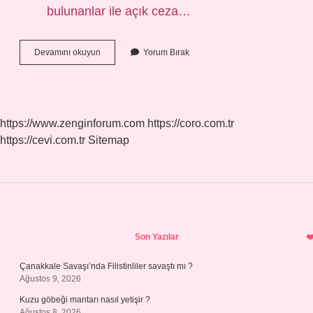
bulunanlar ile açık ceza…
Açık
Devamını okuyun
Yorum Bırak
Cezaevinde
Ne
Kadar
Yatılır
https://www.zenginforum.com
https://coro.com.tr
https://cevi.com.tr
Sitemap
Sidebar
Son Yazılar
Çanakkale Savaşı’nda Filistinliler savaştı mı ?
Ağustos 9, 2026
Kuzu göbeği mantarı nasıl yetişir ?
Ağustos 8, 2026