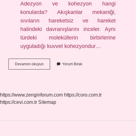
Adezyon ve kohezyon hangi
konularda? Akışkanlar mekaniği,
sıvıların hareketsiz ve hareket
halindeki davranışlarını inceler. Aynı
türdeki moleküllerin birbirlerine
uyguladığı kuvvet kohezyondur…
Hangileri
Devamını okuyun
Yorum Bırak
Adezyon
Kuvveti
Etkisi
Ile
Gerçekleşmiştir
https://www.zenginforum.com
https://coro.com.tr
https://cevi.com.tr
Sitemap