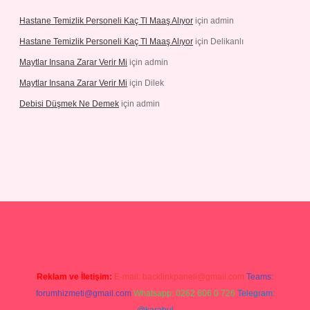
Hastane Temizlik Personeli Kaç Tl Maaş Alıyor
için
admin
Hastane Temizlik Personeli Kaç Tl Maaş Alıyor
için
Delikanlı
Maytlar Insana Zarar Verir Mi
için
admin
Maytlar Insana Zarar Verir Mi
için
Dilek
Debisi Düşmek Ne Demek
için
admin
ino
Reklam ve İletişim:
E-mail:
backlinkpaneli@gmail.com
Teams:
forumhizmeti@gmail.com
Whatsapp: 0262 606 0 726
Telegram: