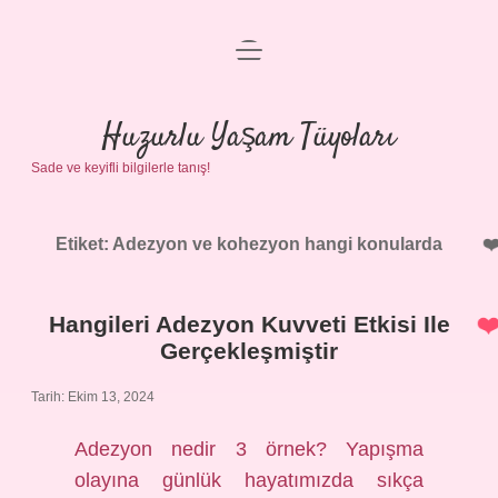
menüyü
Anasayfa
aç
Gizlilik Politikası
Huzurlu Yaşam Tüyoları
Sade ve keyifli bilgilerle tanış!
Yasal Uyarı
Hakkımızda
Etiket:
Adezyon ve kohezyon hangi konularda
Hangileri Adezyon Kuvveti Etkisi Ile
Gerçekleşmiştir
Tarih: Ekim 13, 2024
Adezyon nedir 3 örnek? Yapışma
olayına günlük hayatımızda sıkça