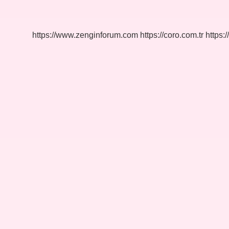
Tüzel
Kişiliği
Var
Mı
https://www.zenginforum.com
https://coro.com.tr
https:/