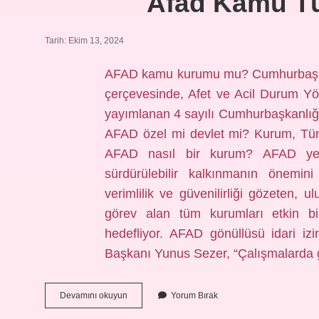
Afad Kamu Tüz
Tarih: Ekim 13, 2024
AFAD kamu kurumu mu? Cumhurbaşkanl
çerçevesinde, Afet ve Acil Durum Y
yayımlanan 4 sayılı Cumhurbaşkanlığı 
AFAD özel mi devlet mi? Kurum, Türki
AFAD nasıl bir kurum? AFAD yeni
sürdürülebilir kalkınmanın önemin
verimlilik ve güvenilirliği gözeten, 
görev alan tüm kurumları etkin b
hedefliyor. AFAD gönüllüsü idari i
Başkanı Yunus Sezer, “Çalışmalarda
Afad
Devamını okuyun
Yorum Bırak
Kamu