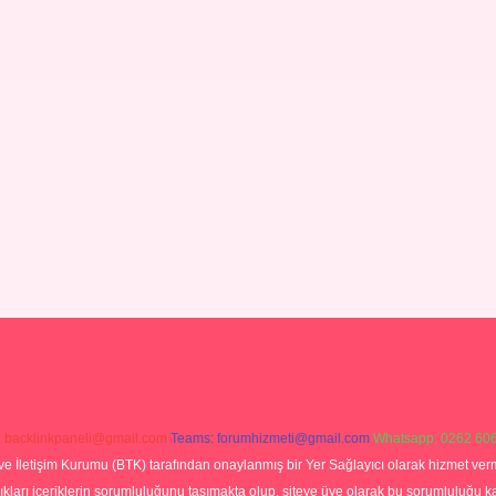
:
backlinkpaneli@gmail.com
Teams:
forumhizmeti@gmail.com
Whatsapp: 0262 606
ve İletişim Kurumu (BTK) tarafından onaylanmış bir Yer Sağlayıcı olarak hizmet verm
rı içeriklerin sorumluluğunu taşımakta olup, siteye üye olarak bu sorumluluğu kabul