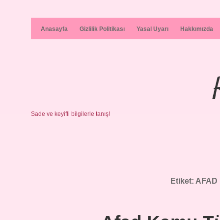
Anasayfa
Gizlilik Politikası
Yasal Uyarı
Hakkımızda
Sade ve keyifli bilgilerle tanış!
Etiket:
AFAD 