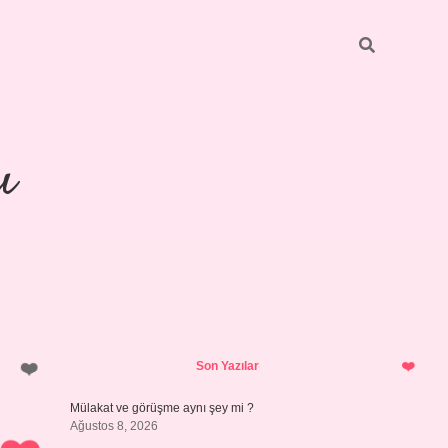
ı
Sidebar
piabellacasino
Son Yazılar
Mülakat ve görüşme aynı şey mi ?
Ağustos 8, 2026