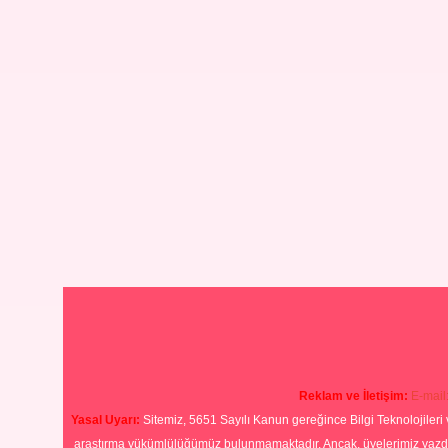
Reklam ve İletişim:
E-mail
Yasal Uyarı:
Sitemiz, 5651 Sayılı Kanun gereğince Bilgi Teknolojileri 
araştırma yükümlülüğümüz bulunmamaktadır. Ancak, üyelerimiz yazdıkla