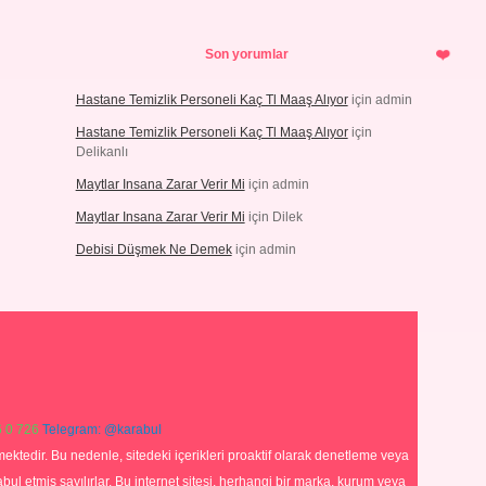
Son yorumlar
Hastane Temizlik Personeli Kaç Tl Maaş Alıyor
için
admin
Hastane Temizlik Personeli Kaç Tl Maaş Alıyor
için
Delikanlı
Maytlar Insana Zarar Verir Mi
için
admin
Maytlar Insana Zarar Verir Mi
için
Dilek
Debisi Düşmek Ne Demek
için
admin
 0 726
Telegram: @karabul
ektedir. Bu nedenle, sitedeki içerikleri proaktif olarak denetleme veya
 etmiş sayılırlar. Bu internet sitesi, herhangi bir marka, kurum veya