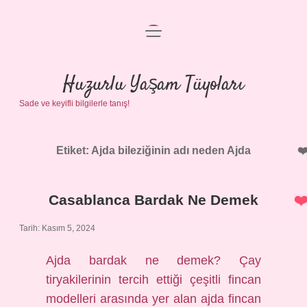
menüyü
Anasayfa
aç
Gizlilik Politikası
Huzurlu Yaşam Tüyoları
Sade ve keyifli bilgilerle tanış!
Yasal Uyarı
Hakkımızda
Etiket:
Ajda bileziğinin adı neden Ajda
Casablanca Bardak Ne Demek
Tarih: Kasım 5, 2024
Ajda bardak ne demek? Çay
tiryakilerinin tercih ettiği çeşitli fincan
modelleri arasında yer alan ajda fincan