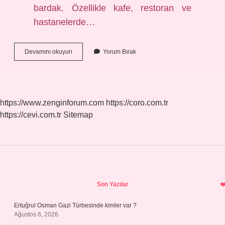
bardak. Özellikle kafe, restoran ve
hastanelerde…
Casablanca
Devamını okuyun
Yorum Bırak
Bardak
Ne
Demek
https://www.zenginforum.com
https://coro.com.tr
https://cevi.com.tr
Sitemap
Sidebar
Son Yazılar
Ertuğrul Osman Gazi Türbesinde kimler var ?
Ağustos 6, 2026