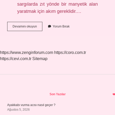
sargılarda zıt yönde bir manyetik alan
yaratmak için akım gereklidir.…
Alternatif
Devamını okuyun
Yorum Bırak
Akımda
Kısa
Devre
Olur
Mu
https://www.zenginforum.com
https://coro.com.tr
https://cevi.com.tr
Sitemap
Sidebar
Son Yazılar
Ayakkabı vurma acısı nasıl geçer ?
Ağustos 5, 2026