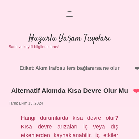
menüyü
Anasayfa
aç
Gizlilik Politikası
Huzurlu Yaşam Tüyoları
Sade ve keyifli bilgilerle tanış!
Yasal Uyarı
Hakkımızda
Etiket:
Akım trafosu ters bağlanırsa ne olur
Alternatif Akımda Kısa Devre Olur Mu
Tarih: Ekim 13, 2024
Hangi durumlarda kısa devre olur?
Kısa devre arızaları iç veya dış
etkenlerden kaynaklanabilir. İç etkiler