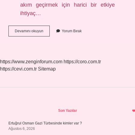
akım geçirmek için harici bir etkiye
ihtiyaç…
Katot
Devamını okuyun
Yorum Bırak
Işınları
Anottan
Katota
Mı
https://www.zenginforum.com
https://coro.com.tr
https://cevi.com.tr
Sitemap
Sidebar
Son Yazılar
Ertuğrul Osman Gazi Türbesinde kimler var ?
Ağustos 6, 2026