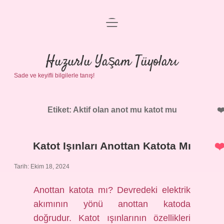
menüyü
Anasayfa
aç
Gizlilik Politikası
Huzurlu Yaşam Tüyoları
Sade ve keyifli bilgilerle tanış!
Yasal Uyarı
Hakkımızda
Etiket:
Aktif olan anot mu katot mu
Katot Işınları Anottan Katota Mı
Tarih: Ekim 18, 2024
Anottan katota mı? Devredeki elektrik
akımının yönü anottan katoda
doğrudur. Katot ışınlarının özellikleri