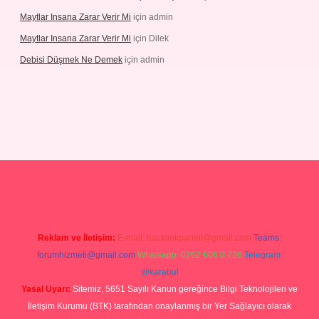
Maytlar Insana Zarar Verir Mi
için
admin
Maytlar Insana Zarar Verir Mi
için
Dilek
Debisi Düşmek Ne Demek
için
admin
no
Reklam ve İletişim:
E-mail:
backlinkpaneli@gmail.com
Teams:
forumhizmeti@gmail.com
Whatsapp: 0262 606 0 726
Telegram:
@karabul
Yasal Uyarı:
Sitemiz, 5651 Sayılı Kanun gereğince Bilgi Teknolojileri ve
İletişim Kurumu (BTK) tarafından onaylanmış bir Yer Sağlayıcı olarak