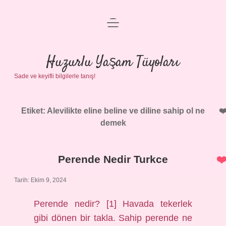
menüyü
Anasayfa
aç
Gizlilik Politikası
Huzurlu Yaşam Tüyoları
Sade ve keyifli bilgilerle tanış!
Yasal Uyarı
Hakkımızda
Etiket:
Alevilikte eline beline ve diline sahip ol ne
demek
Perende Nedir Turkce
Tarih: Ekim 9, 2024
Perende nedir? [1] Havada tekerlek
gibi dönen bir takla. Sahip perende ne