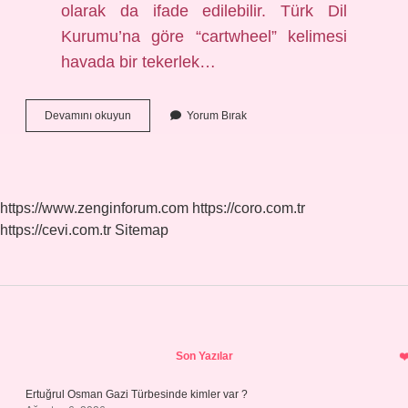
olarak da ifade edilebilir. Türk Dil
Kurumu’na göre “cartwheel” kelimesi
havada bir tekerlek…
Perende
Devamını okuyun
Yorum Bırak
Nedir
Turkce
https://www.zenginforum.com
https://coro.com.tr
https://cevi.com.tr
Sitemap
Sidebar
Son Yazılar
Ertuğrul Osman Gazi Türbesinde kimler var ?