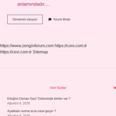
anlamındadır.…
Nasip
Devamını okuyun
Yorum Bırak
Kısmet
Ne
Demektir
https://www.zenginforum.com
https://coro.com.tr
https://cevi.com.tr
Sitemap
Sidebar
Son Yazılar
Ertuğrul Osman Gazi Türbesinde kimler var ?
Ağustos 6, 2026
Ayakkabı vurma acısı nasıl geçer ?
Ağustos 5, 2026