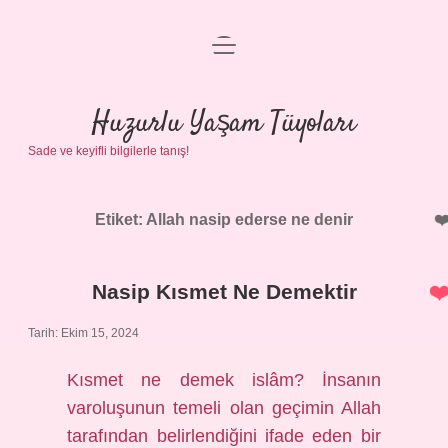
menüyü
Anasayfa
aç
Gizlilik Politikası
Huzurlu Yaşam Tüyoları
Sade ve keyifli bilgilerle tanış!
Yasal Uyarı
Hakkımızda
Etiket:
Allah nasip ederse ne denir
Nasip Kısmet Ne Demektir
Tarih: Ekim 15, 2024
Kısmet ne demek islâm? İnsanın
varoluşunun temeli olan geçimin Allah
tarafından belirlendiğini ifade eden bir