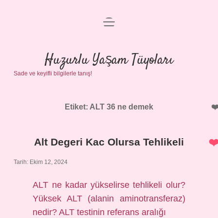
menüyü
Anasayfa
aç
Gizlilik Politikası
Huzurlu Yaşam Tüyoları
Sade ve keyifli bilgilerle tanış!
Yasal Uyarı
Hakkımızda
Etiket:
ALT 36 ne demek
Alt Degeri Kac Olursa Tehlikeli
Tarih: Ekim 12, 2024
ALT ne kadar yükselirse tehlikeli olur?
Yüksek ALT (alanin aminotransferaz)
nedir? ALT testinin referans aralığı