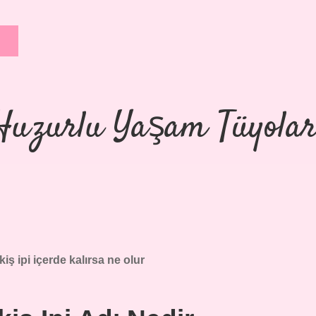
Huzurlu Yaşam Tüyolar
kiş ipi içerde kalırsa ne olur