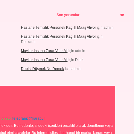
Son yorumlar
Hastane Temizlik Personeli Kaç Tl Maaş Alıyor
için
admin
Hastane Temizlik Personeli Kaç Tl Maaş Alıyor
için
Delikanlı
Maytlar Insana Zarar Verir Mi
için
admin
Maytlar Insana Zarar Verir Mi
için
Dilek
Debisi Düşmek Ne Demek
için
admin
 0 726
Telegram: @karabul
ektedir. Bu nedenle, sitedeki içerikleri proaktif olarak denetleme veya
 etmiş sayılırlar. Bu internet sitesi, herhangi bir marka, kurum veya