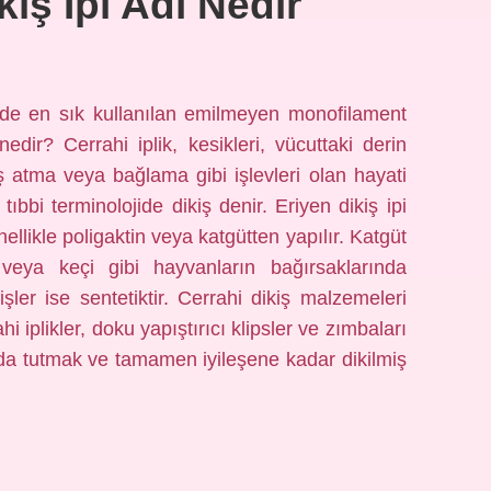
kiş Ipi Adı Nedir
hide en sık kullanılan emilmeyen monofilament
i nedir? Cerrahi iplik, kesikleri, vücuttaki derin
iş atma veya bağlama gibi işlevleri olan hayati
 tıbbi terminolojide dikiş denir. Eriyen dikiş ipi
nellikle poligaktin veya katgütten yapılır. Katgüt
n veya keçi gibi hayvanların bağırsaklarında
kişler ise sentetiktir. Cerrahi dikiş malzemeleri
hi iplikler, doku yapıştırıcı klipsler ve zımbaları
arada tutmak ve tamamen iyileşene kadar dikilmiş