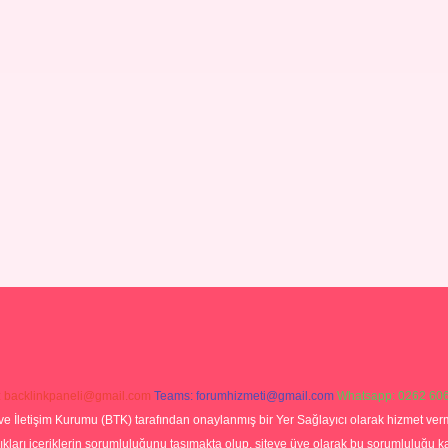
:
backlinkpaneli@gmail.com
Teams:
forumhizmeti@gmail.com
Whatsapp: 0262 606
ve İletişim Kurumu (BTK) tarafından onaylanmış bir Yer Sağlayıcı olarak hizmet verm
rı içeriklerin sorumluluğunu taşımakta olup, siteye üye olarak bu sorumluluğu kabul