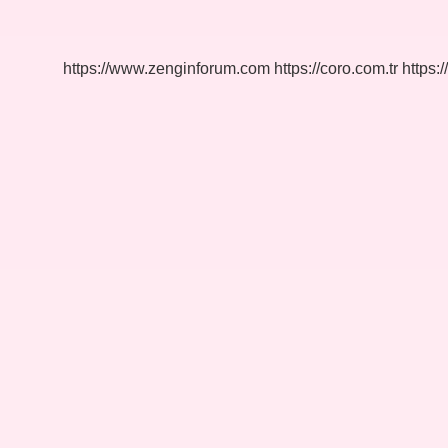
Ipi
Adı
Nedir
https://www.zenginforum.com
https://coro.com.tr
https:/