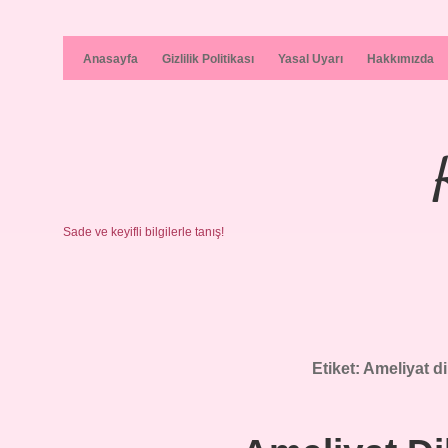
Anasayfa
Gizlilik Politikası
Yasal Uyarı
Hakkımızda
Sade ve keyifli bilgilerle tanış!
Etiket:
Ameliyat di