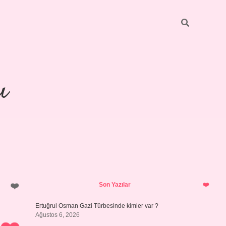
ı
Sidebar
piabellacasino
Son Yazılar
Ertuğrul Osman Gazi Türbesinde kimler var ?
Ağustos 6, 2026