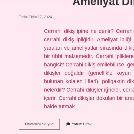
Ameliyat Di
Tarih: Ekim 17, 2024
Cerrahi dikiş ipine ne denir? Cerra
cerrahi dikiş ipliğidir. Ameliyat ipliğ
yaraları ve ameliyatlar sırasında dik
bir tıbbi malzemedir. Cerrahi ipliklere
hangisi? Cerrahi dikiş emilebilirse, ge
dikişler doğaldır (genellikle koyu
bulunan kolajen lifleri), poligaktin di
nelerdir? Cerrahi dikişler iğneler, cerra
içerir. Cerrahi dikişler dokuları bir 
halde tutmak…
Ameliyat
Devamını okuyun
Yorum Bırak
Dikiş