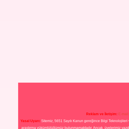
Reklam ve İletişim:
E-mail
Yasal Uyarı:
Sitemiz, 5651 Sayılı Kanun gereğince Bilgi Teknolojileri 
araştırma yükümlülüğümüz bulunmamaktadır. Ancak, üyelerimiz yazdıkla