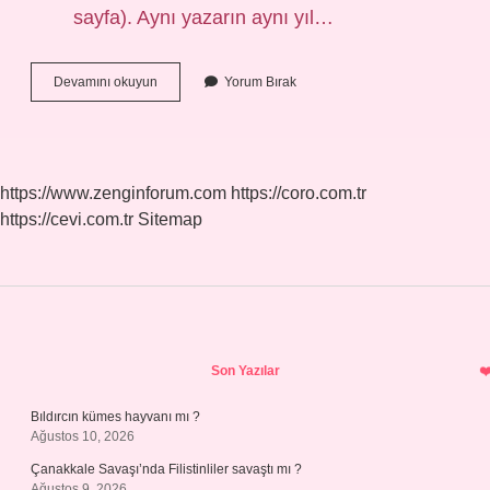
sayfa). Aynı yazarın aynı yıl…
Apa
Devamını okuyun
Yorum Bırak
Atıf
Nasıl
Yapılır
https://www.zenginforum.com
https://coro.com.tr
https://cevi.com.tr
Sitemap
Sidebar
Son Yazılar
Bıldırcın kümes hayvanı mı ?
Ağustos 10, 2026
Çanakkale Savaşı’nda Filistinliler savaştı mı ?
Ağustos 9, 2026