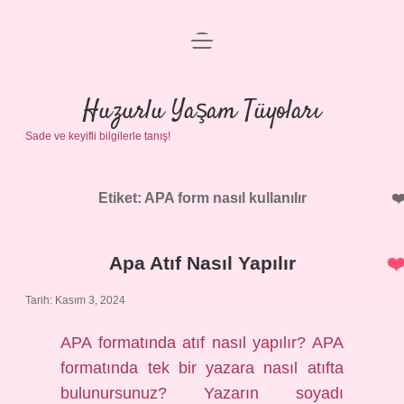
menüyü
Anasayfa
aç
Gizlilik Politikası
Huzurlu Yaşam Tüyoları
Sade ve keyifli bilgilerle tanış!
Yasal Uyarı
Hakkımızda
Etiket:
APA form nasıl kullanılır
Apa Atıf Nasıl Yapılır
Tarih: Kasım 3, 2024
APA formatında atıf nasıl yapılır? APA
formatında tek bir yazara nasıl atıfta
bulunursunuz? Yazarın soyadı