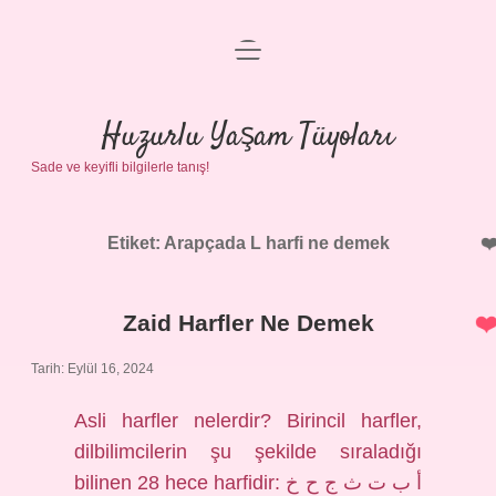
menüyü
Anasayfa
aç
Gizlilik Politikası
Huzurlu Yaşam Tüyoları
Sade ve keyifli bilgilerle tanış!
Yasal Uyarı
Hakkımızda
Etiket:
Arapçada L harfi ne demek
Zaid Harfler Ne Demek
Tarih: Eylül 16, 2024
Asli harfler nelerdir? Birincil harfler,
dilbilimcilerin şu şekilde sıraladığı
bilinen 28 hece harfidir: أ ب ت ث ج ح خ