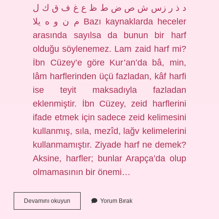
د ذ ر زس ش ص ض ط ظ ع غ ف ق ك ل
م ن و ه يلا Bazı kaynaklarda heceler
arasında sayılsa da bunun bir harf
olduğu söylenemez. Lam zaid harf mi?
İbn Cüzey’e göre Kur’an’da bâ, min,
lâm harflerinden üçü fazladan, kâf harfi
ise teyit maksadıyla fazladan
eklenmiştir. İbn Cüzey, zeid harflerini
ifade etmek için sadece zeid kelimesini
kullanmış, sıla, mezîd, lağv kelimelerini
kullanmamıştır. Ziyade harf ne demek?
Aksine, harfler; bunlar Arapça’da olup
olmamasının bir önemi…
Zaid
Devamını okuyun
Yorum Bırak
Harfler
Ne