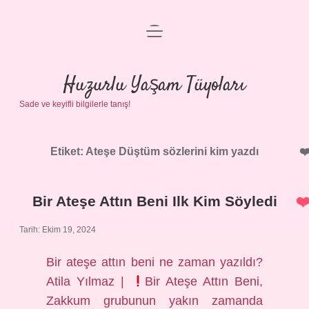
menüyü
Anasayfa
aç
Gizlilik Politikası
Huzurlu Yaşam Tüyoları
Sade ve keyifli bilgilerle tanış!
Yasal Uyarı
Hakkımızda
Etiket:
Ateşe Düştüm sözlerini kim yazdı
Bir Ateşe Attın Beni Ilk Kim Söyledi
Tarih: Ekim 19, 2024
Bir ateşe attın beni ne zaman yazıldı?
Atila Yılmaz |
Bir Ateşe Attın Beni,
Zakkum grubunun yakın zamanda