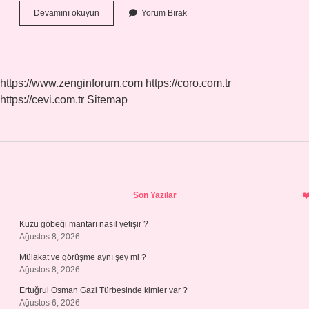
Bir
Devamını okuyun
Yorum Bırak
Ateşe
Attın
Beni
Ilk
Kim
https://www.zenginforum.com
https://coro.com.tr
Söyledi
https://cevi.com.tr
Sitemap
Sidebar
Son Yazılar
Kuzu göbeği mantarı nasıl yetişir ?
Ağustos 8, 2026
Mülakat ve görüşme aynı şey mi ?
Ağustos 8, 2026
Ertuğrul Osman Gazi Türbesinde kimler var ?
Ağustos 6, 2026