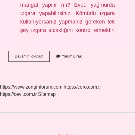
mangal yapılır mı? Evet, yağmurda
ızgara yapabilirsiniz. Kömürlü ızgara
kullanıyorsanız yapmanız gereken tek
şey ızgara sıcaklığını kontrol etmektir;
…
Yağmurda
Devamını okuyun
Yorum Bırak
Kamp
Olur
Mu
https://www.zenginforum.com
https://coro.com.tr
https://cevi.com.tr
Sitemap
Sidebar