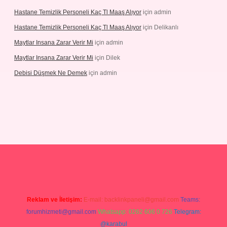
Hastane Temizlik Personeli Kaç Tl Maaş Alıyor
için
admin
Hastane Temizlik Personeli Kaç Tl Maaş Alıyor
için
Delikanlı
Maytlar Insana Zarar Verir Mi
için
admin
Maytlar Insana Zarar Verir Mi
için
Dilek
Debisi Düşmek Ne Demek
için
admin
no
Reklam ve İletişim:
E-mail:
backlinkpaneli@gmail.com
Teams:
forumhizmeti@gmail.com
Whatsapp: 0262 606 0 726
Telegram:
@karabul