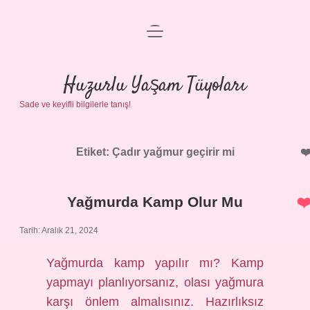
menüyü
Anasayfa
aç
Gizlilik Politikası
Huzurlu Yaşam Tüyoları
Sade ve keyifli bilgilerle tanış!
Yasal Uyarı
Hakkımızda
Etiket:
Çadır yağmur geçirir mi
Yağmurda Kamp Olur Mu
Tarih: Aralık 21, 2024
Yağmurda kamp yapılır mı? Kamp
yapmayı planlıyorsanız, olası yağmura
karşı önlem almalısınız. Hazırlıksız