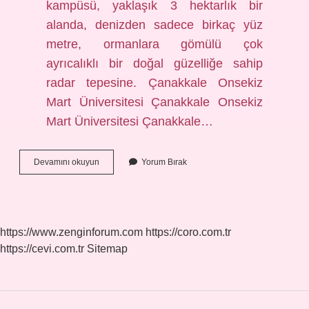
kampüsü, yaklaşık 3 hektarlık bir
alanda, denizden sadece birkaç yüz
metre, ormanlara gömülü çok
ayrıcalıklı bir doğal güzelliğe sahip
radar tepesine. Çanakkale Onsekiz
Mart Üniversitesi Çanakkale Onsekiz
Mart Üniversitesi Çanakkale…
Çanakkale
Devamını okuyun
Yorum Bırak
18
Mart
Üniversitesi
Iyi
Bir
https://www.zenginforum.com
https://coro.com.tr
Üniversite
https://cevi.com.tr
Sitemap
Mi