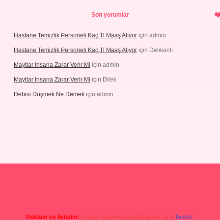
Son yorumlar
Hastane Temizlik Personeli Kaç Tl Maaş Alıyor
için
admin
Hastane Temizlik Personeli Kaç Tl Maaş Alıyor
için
Delikanlı
Maytlar Insana Zarar Verir Mi
için
admin
Maytlar Insana Zarar Verir Mi
için
Dilek
Debisi Düşmek Ne Demek
için
admin
bellacasino
Reklam ve İletişim:
E-mail:
backlinkpaneli@gmail.com
Teams: