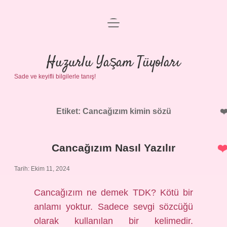
menüyü
Anasayfa
aç
Gizlilik Politikası
Huzurlu Yaşam Tüyoları
Sade ve keyifli bilgilerle tanış!
Yasal Uyarı
Hakkımızda
Etiket:
Cancağızım kimin sözü
Cancağızım Nasıl Yazılır
Tarih: Ekim 11, 2024
Cancağızım ne demek TDK? Kötü bir
anlamı yoktur. Sadece sevgi sözcüğü
olarak kullanılan bir kelimedir.