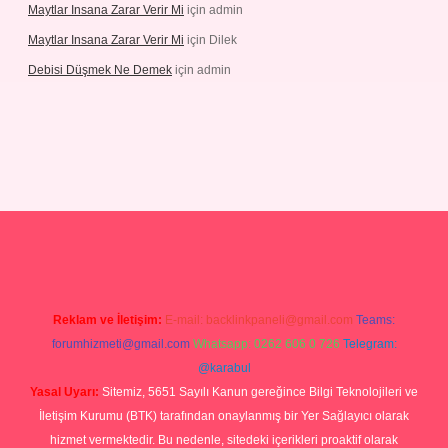
Maytlar Insana Zarar Verir Mi
için
admin
Maytlar Insana Zarar Verir Mi
için
Dilek
Debisi Düşmek Ne Demek
için
admin
ino
Reklam ve İletişim:
E-mail:
backlinkpaneli@gmail.com
Teams:
forumhizmeti@gmail.com
Whatsapp: 0262 606 0 726
Telegram:
@karabul
Yasal Uyarı:
Sitemiz, 5651 Sayılı Kanun gereğince Bilgi Teknolojileri ve
İletişim Kurumu (BTK) tarafından onaylanmış bir Yer Sağlayıcı olarak
hizmet vermektedir. Bu nedenle, sitedeki içerikleri proaktif olarak