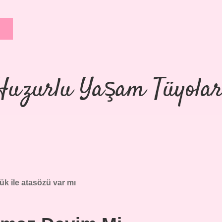
Huzurlu Yaşam Tüyolar
k ile atasözü var mı