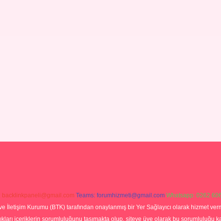
:
backlinkpaneli@gmail.com
Teams:
forumhizmeti@gmail.com
Whatsapp: 0262 606
ve İletişim Kurumu (BTK) tarafından onaylanmış bir Yer Sağlayıcı olarak hizmet verm
rı içeriklerin sorumluluğunu taşımakta olup, siteye üye olarak bu sorumluluğu kabul