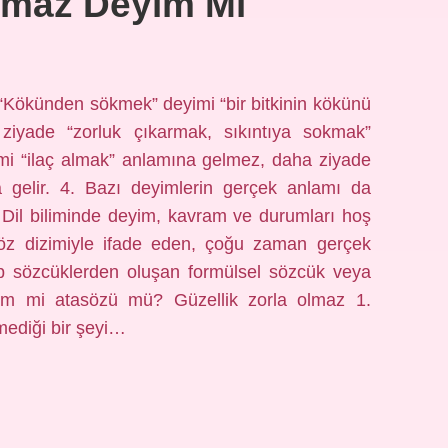
maz Deyim Mi
 “Kökünden sökmek” deyimi “bir bitkinin kökünü
iyade “zorluk çıkarmak, sıkıntıya sokmak”
imi “ilaç almak” anlamına gelmez, daha ziyade
gelir. 4. Bazı deyimlerin gerçek anlamı da
 Dil biliminde deyim, kavram ve durumları hoş
a söz dizimiyle ifade eden, çoğu zaman gerçek
ip sözcüklerden oluşan formülsel sözcük veya
yim mi atasözü mü? Güzellik zorla olmaz 1.
mediği bir şeyi…