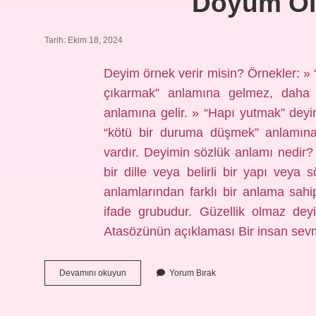
Doyum Ol
Tarih: Ekim 18, 2024
Deyim örnek verir misin? Örnekler: »
çıkarmak” anlamına gelmez, daha z
anlamına gelir. » “Hapı yutmak” dey
“kötü bir duruma düşmek” anlamına 
vardır. Deyimin sözlük anlamı nedir?
bir dille veya belirli bir yapı vey
anlamlarından farklı bir anlama sah
ifade grubudur. Güzellik olmaz de
Atasözünün açıklaması Bir insan sev
Doyum
Devamını okuyun
Yorum Bırak
Olmaz
Deyim
Mi