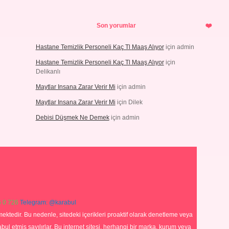
Son yorumlar
Hastane Temizlik Personeli Kaç Tl Maaş Alıyor
için
admin
Hastane Temizlik Personeli Kaç Tl Maaş Alıyor
için
Delikanlı
Maytlar Insana Zarar Verir Mi
için
admin
Maytlar Insana Zarar Verir Mi
için
Dilek
Debisi Düşmek Ne Demek
için
admin
 0 726
Telegram: @karabul
ektedir. Bu nedenle, sitedeki içerikleri proaktif olarak denetleme veya
 etmiş sayılırlar. Bu internet sitesi, herhangi bir marka, kurum veya