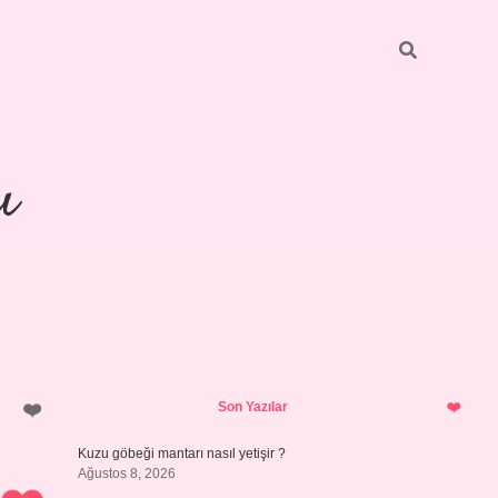
ı
Sidebar
piabellacasino
Son Yazılar
Kuzu göbeği mantarı nasıl yetişir ?
Ağustos 8, 2026