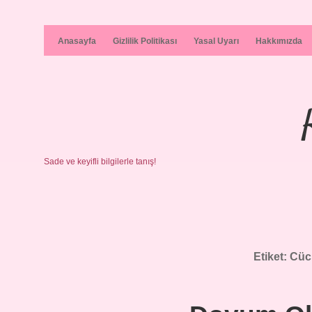
Anasayfa
Gizlilik Politikası
Yasal Uyarı
Hakkımızda
Sade ve keyifli bilgilerle tanış!
Etiket:
Cücü