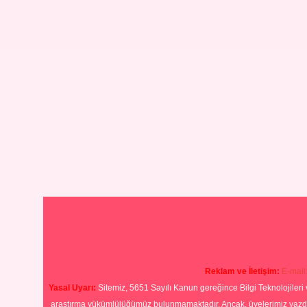
Reklam ve İletişim:
E-mail
Yasal Uyarı:
Sitemiz, 5651 Sayılı Kanun gereğince Bilgi Teknolojileri 
araştırma yükümlülüğümüz bulunmamaktadır. Ancak, üyelerimiz yazdıkla