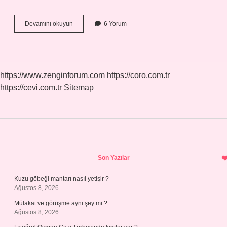
Debisi
Devamını okuyun
6 Yorum
Düşmek
Ne
Demek
https://www.zenginforum.com
https://coro.com.tr
https://cevi.com.tr
Sitemap
Sidebar
Son Yazılar
Kuzu göbeği mantarı nasıl yetişir ?
Ağustos 8, 2026
Mülakat ve görüşme aynı şey mi ?
Ağustos 8, 2026