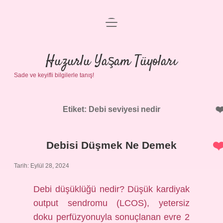
menüyü
Anasayfa
aç
Gizlilik Politikası
Huzurlu Yaşam Tüyoları
Sade ve keyifli bilgilerle tanış!
Yasal Uyarı
Hakkımızda
Etiket:
Debi seviyesi nedir
Debisi Düşmek Ne Demek
Tarih: Eylül 28, 2024
Debi düşüklüğü nedir? Düşük kardiyak
output sendromu (LCOS), yetersiz
doku perfüzyonuyla sonuçlanan evre 2