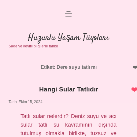
menüyü
Anasayfa
aç
Gizlilik Politikası
Huzurlu Yaşam Tüyoları
Sade ve keyifli bilgilerle tanış!
Yasal Uyarı
Hakkımızda
Etiket:
Dere suyu tatlı mı
Hangi Sular Tatlıdır
Tarih: Ekim 15, 2024
Tatlı sular nelerdir? Deniz suyu ve acı
sular tatlı su kavramının dışında
tutulmuş olmakla birlikte, tuzsuz ve