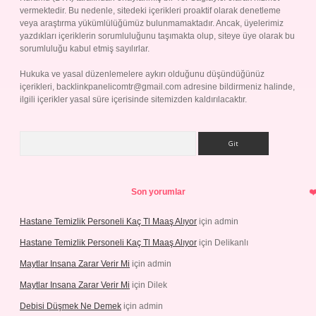
vermektedir. Bu nedenle, sitedeki içerikleri proaktif olarak denetleme
veya araştırma yükümlülüğümüz bulunmamaktadır. Ancak, üyelerimiz
yazdıkları içeriklerin sorumluluğunu taşımakta olup, siteye üye olarak bu
sorumluluğu kabul etmiş sayılırlar.
Hukuka ve yasal düzenlemelere aykırı olduğunu düşündüğünüz
içerikleri,
backlinkpanelicomtr@gmail.com
adresine bildirmeniz halinde,
ilgili içerikler yasal süre içerisinde sitemizden kaldırılacaktır.
Arama
Son yorumlar
Hastane Temizlik Personeli Kaç Tl Maaş Alıyor
için
admin
Hastane Temizlik Personeli Kaç Tl Maaş Alıyor
için
Delikanlı
Maytlar Insana Zarar Verir Mi
için
admin
Maytlar Insana Zarar Verir Mi
için
Dilek
Debisi Düşmek Ne Demek
için
admin