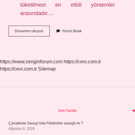
tüketilmesi en etkili yöntemler
arasındadır.…
3
Devamını okuyun
Yorum Bırak
Günde
1
Tuvalete
Çıkmak
Normal
https://www.zenginforum.com
https://coro.com.tr
Mi
https://cevi.com.tr
Sitemap
Sidebar
Son Yazılar
Çanakkale Savaşı’nda Filistinliler savaştı mı ?
Ağustos 9, 2026