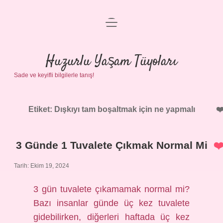
menüyü
Anasayfa
aç
Gizlilik Politikası
Huzurlu Yaşam Tüyoları
Sade ve keyifli bilgilerle tanış!
Yasal Uyarı
Hakkımızda
Etiket:
Dışkıyı tam boşaltmak için ne yapmalı
3 Günde 1 Tuvalete Çıkmak Normal Mi
Tarih: Ekim 19, 2024
3 gün tuvalete çıkamamak normal mi?
Bazı insanlar günde üç kez tuvalete
gidebilirken, diğerleri haftada üç kez