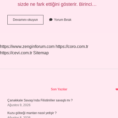
sizde ne fark ettiğini gösterir. Birinci…
Doğum
Devamını okuyun
Yorum Bırak
Haritası
Neyi
Gösterir
https://www.zenginforum.com
https://coro.com.tr
https://cevi.com.tr
Sitemap
Sidebar
Son Yazılar
Çanakkale Savaşı’nda Filistinliler savaştı mı ?
Ağustos 9, 2026
Kuzu göbeği mantarı nasıl yetişir ?
Ağustos 8, 2026