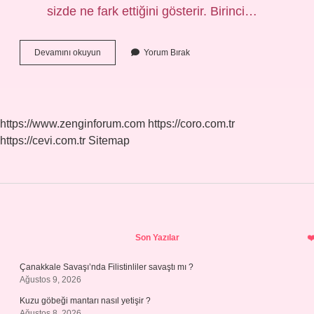
sizde ne fark ettiğini gösterir. Birinci…
Doğum
Devamını okuyun
Yorum Bırak
Haritası
Neyi
Gösterir
https://www.zenginforum.com
https://coro.com.tr
https://cevi.com.tr
Sitemap
Sidebar
Son Yazılar
Çanakkale Savaşı’nda Filistinliler savaştı mı ?
Ağustos 9, 2026
Kuzu göbeği mantarı nasıl yetişir ?
Ağustos 8, 2026