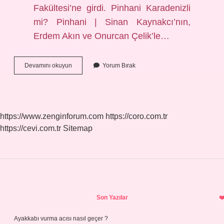
Fakültesi’ne girdi. Pinhani Karadenizli
mi? Pinhani | Sinan Kaynakcı’nın,
Erdem Akın ve Onurcan Çelik’le…
Selim
Devamını okuyun
Yorum Bırak
Aydın
Kaç
Yaşında
https://www.zenginforum.com
https://coro.com.tr
https://cevi.com.tr
Sitemap
Sidebar
Son Yazılar
Ayakkabı vurma acısı nasıl geçer ?