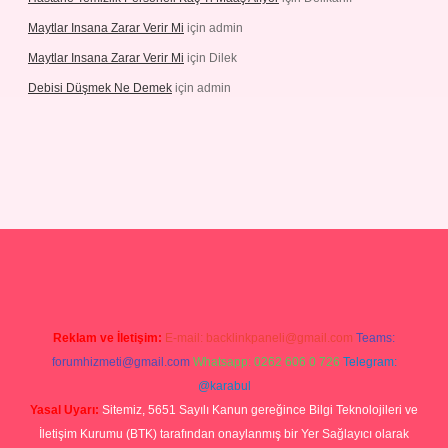
Maytlar Insana Zarar Verir Mi
için
admin
Maytlar Insana Zarar Verir Mi
için
Dilek
Debisi Düşmek Ne Demek
için
admin
sino
Reklam ve İletişim:
E-mail:
backlinkpaneli@gmail.com
Teams:
forumhizmeti@gmail.com
Whatsapp: 0262 606 0 726
Telegram:
@karabul
Yasal Uyarı:
Sitemiz, 5651 Sayılı Kanun gereğince Bilgi Teknolojileri ve
İletişim Kurumu (BTK) tarafından onaylanmış bir Yer Sağlayıcı olarak