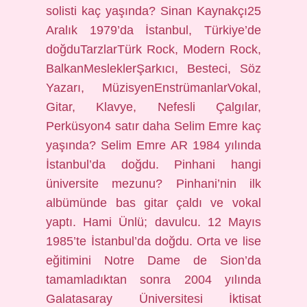
solisti kaç yaşında? Sinan Kaynakçı25
Aralık 1979’da İstanbul, Türkiye’de
doğduTarzlarTürk Rock, Modern Rock,
BalkanMesleklerŞarkıcı, Besteci, Söz
Yazarı, MüzisyenEnstrümanlarVokal,
Gitar, Klavye, Nefesli Çalgılar,
Perküsyon4 satır daha Selim Emre kaç
yaşında? Selim Emre AR 1984 yılında
İstanbul’da doğdu. Pinhani hangi
üniversite mezunu? Pinhani’nin ilk
albümünde bas gitar çaldı ve vokal
yaptı. Hami Ünlü; davulcu. 12 Mayıs
1985’te İstanbul’da doğdu. Orta ve lise
eğitimini Notre Dame de Sion’da
tamamladıktan sonra 2004 yılında
Galatasaray Üniversitesi İktisat