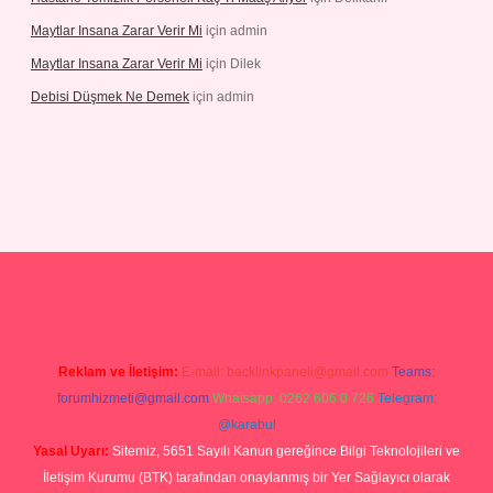
Maytlar Insana Zarar Verir Mi
için
admin
Maytlar Insana Zarar Verir Mi
için
Dilek
Debisi Düşmek Ne Demek
için
admin
piabellacasino
Reklam ve İletişim:
E-mail:
backlinkpaneli@gmail.com
Teams:
forumhizmeti@gmail.com
Whatsapp: 0262 606 0 726
Telegram:
@karabul
Yasal Uyarı:
Sitemiz, 5651 Sayılı Kanun gereğince Bilgi Teknolojileri ve
İletişim Kurumu (BTK) tarafından onaylanmış bir Yer Sağlayıcı olarak