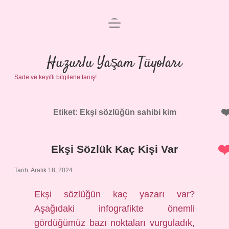
menüyü
Anasayfa
aç
Gizlilik Politikası
Huzurlu Yaşam Tüyoları
Sade ve keyifli bilgilerle tanış!
Yasal Uyarı
Hakkımızda
Etiket:
Ekşi sözlüğün sahibi kim
Ekşi Sözlük Kaç Kişi Var
Tarih: Aralık 18, 2024
Ekşi sözlüğün kaç yazarı var?
Aşağıdaki infografikte önemli
gördüğümüz bazı noktaları vurguladık,