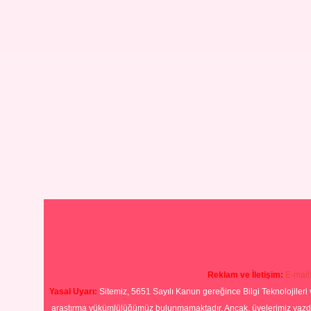
Reklam ve İletişim:
E-mail
Yasal Uyarı:
Sitemiz, 5651 Sayılı Kanun gereğince Bilgi Teknolojileri 
araştırma yükümlülüğümüz bulunmamaktadır. Ancak, üyelerimiz yazdıkla