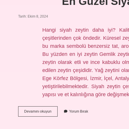
En Güzel Siy
Tarih: Ekim 8, 2024
Hangi siyah zeytin daha iyi? Kali
çeşitlerinden çok öndedir. Küresel ze
bu marka sembolü benzersiz tat, aro
Bu yüzden en iyi zeytin Gemlik zeytini
zeytin olarak etli ve ince kabuklu ol
edilen zeytin çeşididir. Yağ zeytini o
Ege Körfez Bölgesi, İzmir, İçel, Ant
yetiştirilebilmektedir. Siyah zeytin çe
yapısı ve et kalınlığına göre değişme
En
Devamını okuyun
Yorum Bırak
Güzel
Siyah
Zeytin