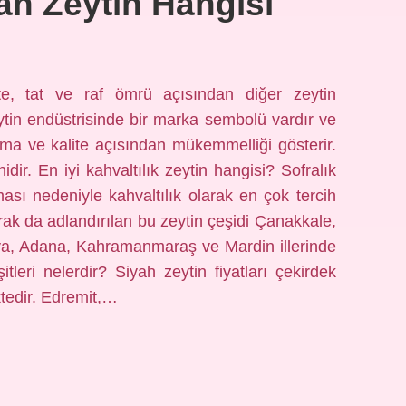
ah Zeytin Hangisi
te, tat ve raf ömrü açısından diğer zeytin
ytin endüstrisinde bir marka sembolü vardır ve
ma ve kalite açısından mükemmelliği gösterir.
dir. En iyi kahvaltılık zeytin hangisi? Sofralık
ması nedeniyle kahvaltılık olarak en çok tercih
larak da adlandırılan bu zeytin çeşidi Çanakkale,
alya, Adana, Kahramanmaraş ve Mardin illerinde
şitleri nelerdir? Siyah zeytin fiyatları çekirdek
ktedir. Edremit,…