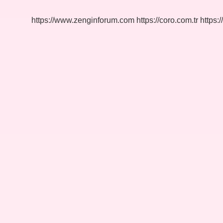
Hangisi
https://www.zenginforum.com
https://coro.com.tr
https:/