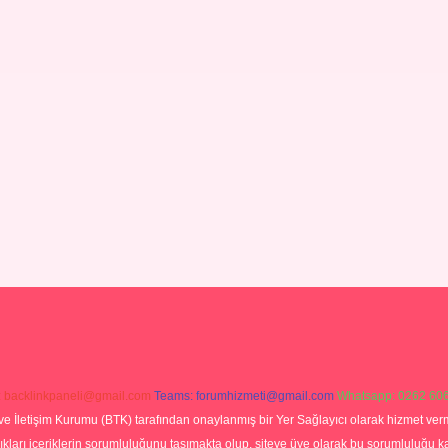
:
backlinkpaneli@gmail.com
Teams:
forumhizmeti@gmail.com
Whatsapp: 0262 606
ve İletişim Kurumu (BTK) tarafından onaylanmış bir Yer Sağlayıcı olarak hizmet verm
rı içeriklerin sorumluluğunu taşımakta olup, siteye üye olarak bu sorumluluğu kabul