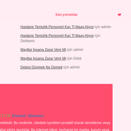
Son yorumlar
Hastane Temizlik Personeli Kaç Tl Maaş Alıyor
için
admin
Hastane Temizlik Personeli Kaç Tl Maaş Alıyor
için
Delikanlı
Maytlar Insana Zarar Verir Mi
için
admin
Maytlar Insana Zarar Verir Mi
için
Dilek
Debisi Düşmek Ne Demek
için
admin
 0 726
Telegram: @karabul
ektedir. Bu nedenle, sitedeki içerikleri proaktif olarak denetleme veya
 etmiş sayılırlar. Bu internet sitesi, herhangi bir marka, kurum veya