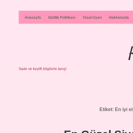
Anasayfa
Gizlilik Politikası
Yasal Uyarı
Hakkımızda
Sade ve keyifli bilgilerle tanış!
Etiket:
En iyi s