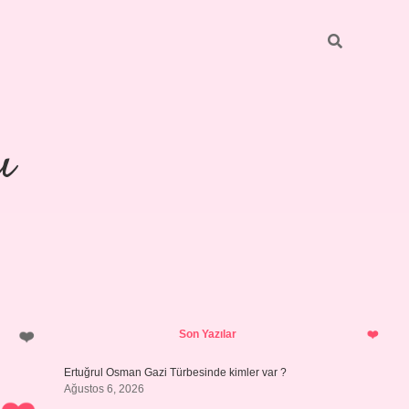
ı
Sidebar
piabellacasino
Son Yazılar
Ertuğrul Osman Gazi Türbesinde kimler var ?
Ağustos 6, 2026