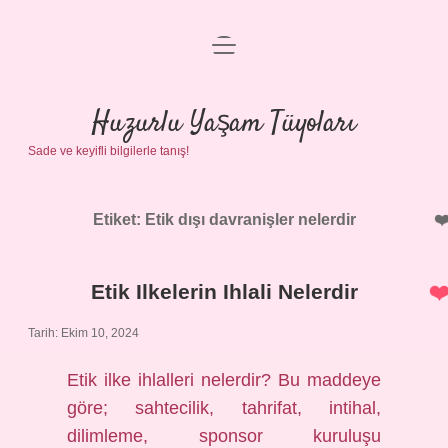
menüyü
Anasayfa
aç
Gizlilik Politikası
Huzurlu Yaşam Tüyoları
Sade ve keyifli bilgilerle tanış!
Yasal Uyarı
Hakkımızda
Etiket:
Etik dışı davranişler nelerdir
Etik Ilkelerin Ihlali Nelerdir
Tarih: Ekim 10, 2024
Etik ilke ihlalleri nelerdir? Bu maddeye
göre; sahtecilik, tahrifat, intihal,
dilimleme, sponsor kuruluşu