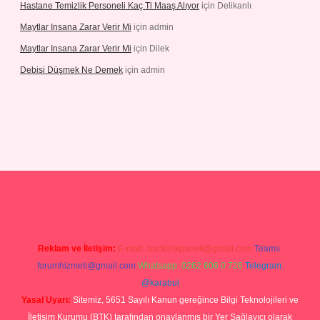
Hastane Temizlik Personeli Kaç Tl Maaş Alıyor
için
Delikanlı
Maytlar Insana Zarar Verir Mi
için
admin
Maytlar Insana Zarar Verir Mi
için
Dilek
Debisi Düşmek Ne Demek
için
admin
no
Reklam ve İletişim:
E-mail:
backlinkpaneli@gmail.com
Teams:
forumhizmeti@gmail.com
Whatsapp: 0262 606 0 726
Telegram:
@karabul
Yasal Uyarı:
Sitemiz, 5651 Sayılı Kanun gereğince Bilgi Teknolojileri ve
İletişim Kurumu (BTK) tarafından onaylanmış bir Yer Sağlayıcı olarak