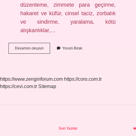
düzenleme, zimmete para geçirme,
hakaret ve küfür, cinsel taciz, zorbalık
ve sindirme, yaralama, kötü
alışkanlıklar,…
Etik
Devamını okuyun
Yorum Bırak
Ilkelerin
Ihlali
Nelerdir
https://www.zenginforum.com
https://coro.com.tr
https://cevi.com.tr
Sitemap
Sidebar
Son Yazılar