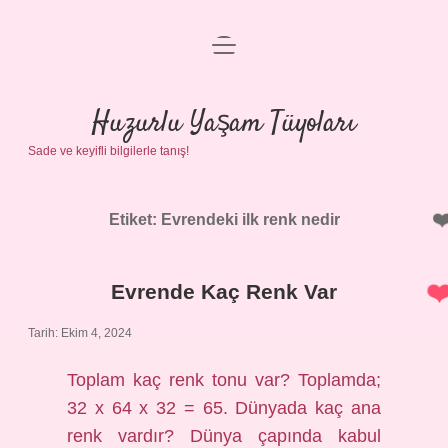
menüyü
Anasayfa
aç
Gizlilik Politikası
Huzurlu Yaşam Tüyoları
Sade ve keyifli bilgilerle tanış!
Yasal Uyarı
Hakkımızda
Etiket:
Evrendeki ilk renk nedir
Evrende Kaç Renk Var
Tarih: Ekim 4, 2024
Toplam kaç renk tonu var? Toplamda;
32 x 64 x 32 = 65. Dünyada kaç ana
renk vardır? Dünya çapında kabul