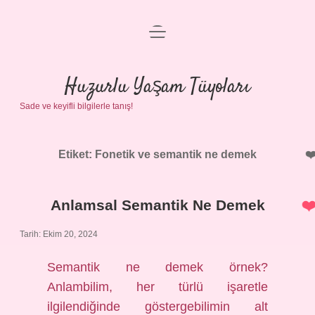
menüyü
Anasayfa
aç
Gizlilik Politikası
Huzurlu Yaşam Tüyoları
Sade ve keyifli bilgilerle tanış!
Yasal Uyarı
Hakkımızda
Etiket:
Fonetik ve semantik ne demek
Anlamsal Semantik Ne Demek
Tarih: Ekim 20, 2024
Semantik ne demek örnek?
Anlambilim, her türlü işaretle
ilgilendiğinde göstergebilimin alt