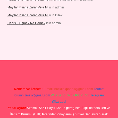
Maytlar Insana Zarar Verir Mi
için
admin
Maytlar Insana Zarar Verir Mi
için
Dilek
Debisi Düşmek Ne Demek
için
admin
ino
Reklam ve İletişim:
E-mail:
backlinkpaneli@gmail.com
Teams:
forumhizmeti@gmail.com
Whatsapp: 0262 606 0 726
Telegram:
@karabul
Yasal Uyarı:
Sitemiz, 5651 Sayılı Kanun gereğince Bilgi Teknolojileri ve
İletişim Kurumu (BTK) tarafından onaylanmış bir Yer Sağlayıcı olarak