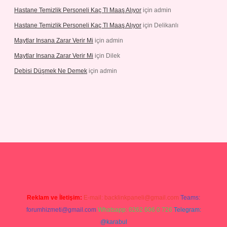
Hastane Temizlik Personeli Kaç Tl Maaş Alıyor
için
admin
Hastane Temizlik Personeli Kaç Tl Maaş Alıyor
için
Delikanlı
Maytlar Insana Zarar Verir Mi
için
admin
Maytlar Insana Zarar Verir Mi
için
Dilek
Debisi Düşmek Ne Demek
için
admin
no
Reklam ve İletişim:
E-mail:
backlinkpaneli@gmail.com
Teams:
forumhizmeti@gmail.com
Whatsapp: 0262 606 0 726
Telegram:
@karabul