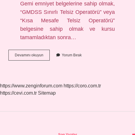
Gemi emniyet belgelerine sahip olmak,
“GMDSS Sınırlı Telsiz Operatörü” veya
“Kısa Mesafe Telsiz Operatörü”
belgesine sahip olmak ve kursu
tamamladıktan sonra…
Yolcu
Devamını okuyun
Yorum Bırak
Gemilerinde
Çalışmak
Için
Neler
Gerekli
https://www.zenginforum.com
https://coro.com.tr
https://cevi.com.tr
Sitemap
Sidebar
Son Yazılar