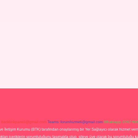
:
backlinkpaneli@gmail.com
Teams:
forumhizmeti@gmail.com
Whatsapp: 0262 606
ve İletişim Kurumu (BTK) tarafından onaylanmış bir Yer Sağlayıcı olarak hizmet verm
rı içeriklerin sorumluluğunu taşımakta olup, siteye üye olarak bu sorumluluğu kabul