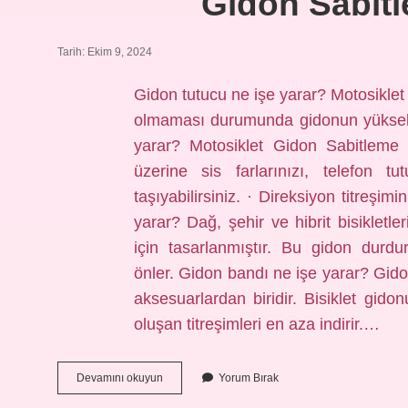
Gidon Sabitle
Tarih: Ekim 9, 2024
Gidon tutucu ne işe yarar? Motosiklet
olmaması durumunda gidonun yükseltil
yarar? Motosiklet Gidon Sabitleme 
üzerine sis farlarınızı, telefon tut
taşıyabilirsiniz. · Direksiyon titreşi
yarar? Dağ, şehir ve hibrit bisikletle
için tasarlanmıştır. Bu gidon durd
önler. Gidon bandı ne işe yarar? Gidona
aksesuarlardan biridir. Bisiklet gido
oluşan titreşimleri en aza indirir.…
Gidon
Devamını okuyun
Yorum Bırak
Sabitleyici