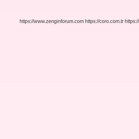
Ne
Işe
Yarar
https://www.zenginforum.com
https://coro.com.tr
https:/