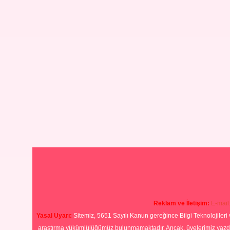
Reklam ve İletişim:
E-mail
Yasal Uyarı:
Sitemiz, 5651 Sayılı Kanun gereğince Bilgi Teknolojileri 
araştırma yükümlülüğümüz bulunmamaktadır. Ancak, üyelerimiz yazdıkla