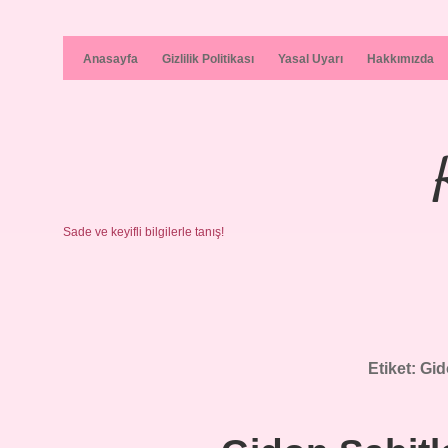
Anasayfa
Gizlilik Politikası
Yasal Uyarı
Hakkımızda
Sade ve keyifli bilgilerle tanış!
Etiket:
Gid