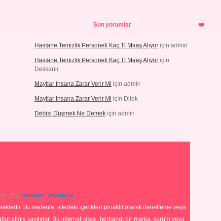
Son yorumlar
Hastane Temizlik Personeli Kaç Tl Maaş Alıyor
için
admin
Hastane Temizlik Personeli Kaç Tl Maaş Alıyor
için
Delikanlı
Maytlar Insana Zarar Verir Mi
için
admin
Maytlar Insana Zarar Verir Mi
için
Dilek
Debisi Düşmek Ne Demek
için
admin
 0 726
Telegram: @karabul
ektedir. Bu nedenle, sitedeki içerikleri proaktif olarak denetleme veya
 etmiş sayılırlar. Bu internet sitesi, herhangi bir marka, kurum veya