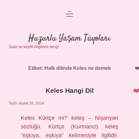
menüyü
Anasayfa
aç
Gizlilik Politikası
Huzurlu Yaşam Tüyoları
Sade ve keyifli bilgilerle tanış!
Yasal Uyarı
Hakkımızda
Etiket:
Halk dilinde Keles ne demek
Keles Hangi Dil
Tarih: Aralık 28, 2024
Keles Kürtçe mi? keleş – Nişanyan
sözlüğü. Kürtçe (Kurmanci) keleş
“eşkıya, eşkıya” kelimesiyle ilgilidir.