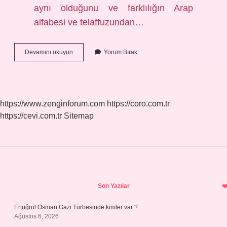
aynı olduğunu ve farklılığın Arap
alfabesi ve telaffuzundan…
Keles
Devamını okuyun
Yorum Bırak
Hangi
Dil
https://www.zenginforum.com
https://coro.com.tr
https://cevi.com.tr
Sitemap
Sidebar
Son Yazılar
Ertuğrul Osman Gazi Türbesinde kimler var ?
Ağustos 6, 2026