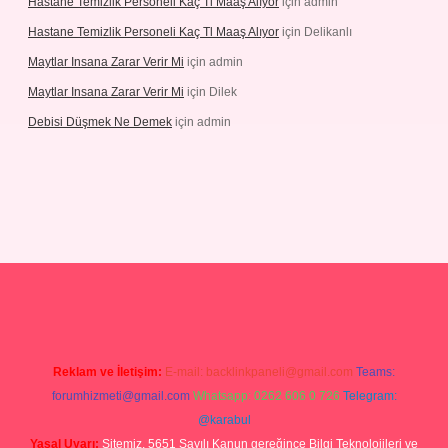
Hastane Temizlik Personeli Kaç Tl Maaş Alıyor
için
admin
Hastane Temizlik Personeli Kaç Tl Maaş Alıyor
için
Delikanlı
Maytlar Insana Zarar Verir Mi
için
admin
Maytlar Insana Zarar Verir Mi
için
Dilek
Debisi Düşmek Ne Demek
için
admin
no
Reklam ve İletişim:
E-mail:
backlinkpaneli@gmail.com
Teams:
forumhizmeti@gmail.com
Whatsapp: 0262 606 0 726
Telegram:
@karabul
Yasal Uyarı:
Sitemiz, 5651 Sayılı Kanun gereğince Bilgi Teknolojileri ve