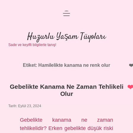
menüyü
Anasayfa
aç
Gizlilik Politikası
Huzurlu Yaşam Tüyoları
Sade ve keyifli bilgilerle tanış!
Yasal Uyarı
Hakkımızda
Etiket:
Hamilelikte kanama ne renk olur
Gebelikte Kanama Ne Zaman Tehlikeli
Olur
Tarih: Eylül 23, 2024
Gebelikte kanama ne zaman
tehlikelidir? Erken gebelikte düşük riski