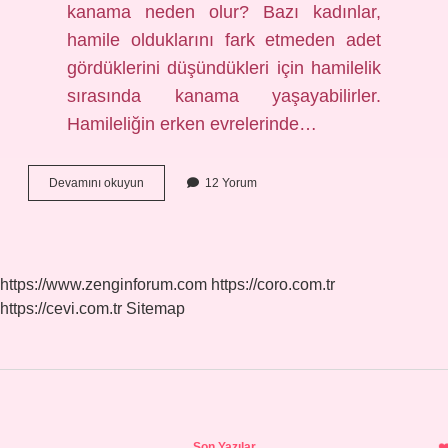
kanama neden olur? Bazı kadınlar,
hamile olduklarını fark etmeden adet
gördüklerini düşündükleri için hamilelik
sırasında kanama yaşayabilirler.
Hamileliğin erken evrelerinde…
Gebelikte
Devamını okuyun
12 Yorum
Kanama
Ne
Zaman
Tehlikeli
Olur
https://www.zenginforum.com
https://coro.com.tr
https://cevi.com.tr
Sitemap
Sidebar
Son Yazılar