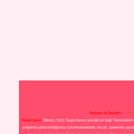
Reklam ve İletişim:
E-mail
Yasal Uyarı:
Sitemiz, 5651 Sayılı Kanun gereğince Bilgi Teknolojileri 
araştırma yükümlülüğümüz bulunmamaktadır. Ancak, üyelerimiz yazdıkla