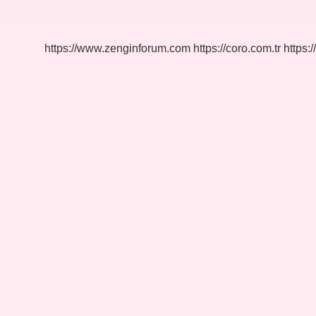
Gidilir
Mi
https://www.zenginforum.com
https://coro.com.tr
https:/