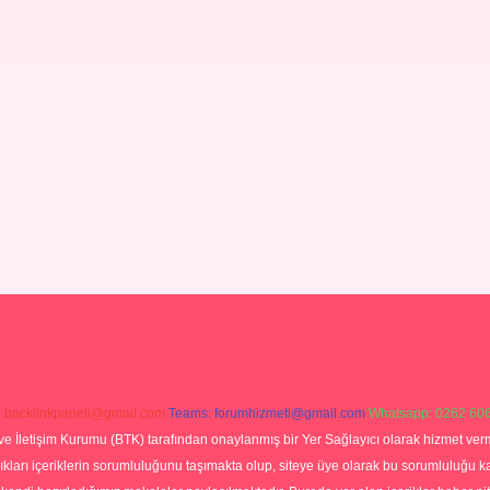
:
backlinkpaneli@gmail.com
Teams:
forumhizmeti@gmail.com
Whatsapp: 0262 606
ve İletişim Kurumu (BTK) tarafından onaylanmış bir Yer Sağlayıcı olarak hizmet verm
rı içeriklerin sorumluluğunu taşımakta olup, siteye üye olarak bu sorumluluğu kabul