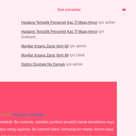
Son yorumlar
Hastane Temizlik Personeli Kaç Tl Maaş Alıyor
için
admin
Hastane Temizlik Personeli Kaç Tl Maaş Alıyor
için
Delikanlı
Maytlar Insana Zarar Verir Mi
için
admin
Maytlar Insana Zarar Verir Mi
için
Dilek
Debisi Düşmek Ne Demek
için
admin
 0 726
Telegram: @karabul
ektedir. Bu nedenle, sitedeki içerikleri proaktif olarak denetleme veya
 etmiş sayılırlar. Bu internet sitesi, herhangi bir marka, kurum veya