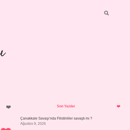
ı
Sidebar
piabellacasino
Son Yazılar
Çanakkale Savaşı’nda Filistinliler savaştı mı ?
Ağustos 9, 2026