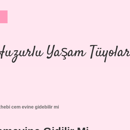
Huzurlu Yaşam Tüyolar
hebi cem evine gidebilir mi