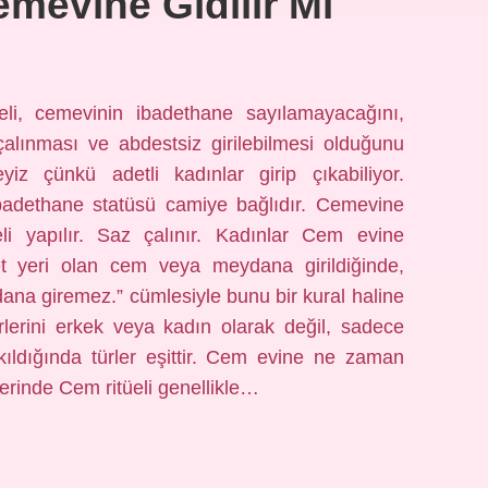
mevine Gidilir Mi
li, cemevinin ibadethane sayılamayacağını,
alınması ve abdestsiz girilebilmesi olduğunu
iz çünkü adetli kadınlar girip çıkabiliyor.
ibadethane statüsü camiye bağlıdır. Cemevine
üeli yapılır. Saz çalınır. Kadınlar Cem evine
adet yeri olan cem veya meydana girildiğinde,
eydana giremez.” cümlesiyle bunu bir kural haline
irlerini erkek veya kadın olarak değil, sadece
kıldığında türler eşittir. Cem evine ne zaman
lerinde Cem ritüeli genellikle…