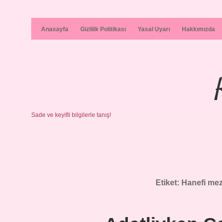
Anasayfa
Gizlilik Politikası
Yasal Uyarı
Hakkımızda
Sade ve keyifli bilgilerle tanış!
Etiket:
Hanefi mez