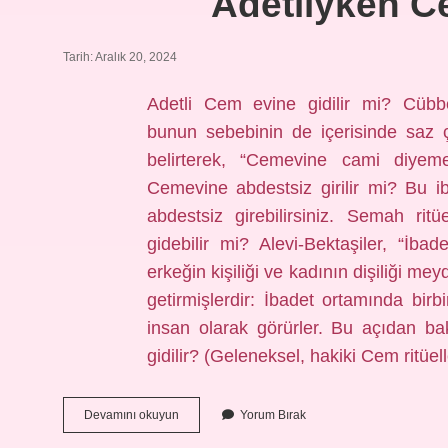
Adetliyken Ce
Tarih: Aralık 20, 2024
Adetli Cem evine gidilir mi? Cübbe
bunun sebebinin de içerisinde saz ç
belirterek, “Cemevine cami diyemey
Cemevine abdestsiz girilir mi? Bu 
abdestsiz girebilirsiniz. Semah rit
gidebilir mi? Alevi-Bektaşiler, “İb
erkeğin kişiliği ve kadının dişiliği m
getirmişlerdir: İbadet ortamında birb
insan olarak görürler. Bu açıdan ba
gidilir? (Geleneksel, hakiki Cem ritüel
Adetliyken
Devamını okuyun
Yorum Bırak
Cemevine