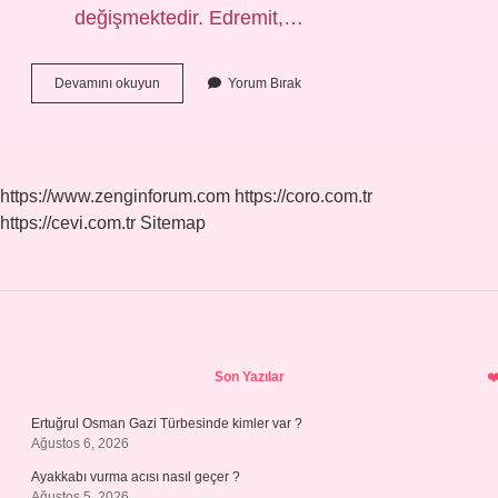
değişmektedir. Edremit,…
En
Devamını okuyun
Yorum Bırak
Güzel
Siyah
Zeytin
Hangisi
https://www.zenginforum.com
https://coro.com.tr
https://cevi.com.tr
Sitemap
Sidebar
Son Yazılar
Ertuğrul Osman Gazi Türbesinde kimler var ?
Ağustos 6, 2026
Ayakkabı vurma acısı nasıl geçer ?
Ağustos 5, 2026