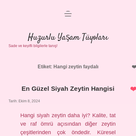
menüyü
Anasayfa
aç
Gizlilik Politikası
Huzurlu Yaşam Tüyoları
Sade ve keyifli bilgilerle tanış!
Yasal Uyarı
Hakkımızda
Etiket:
Hangi zeytin faydalı
En Güzel Siyah Zeytin Hangisi
Tarih: Ekim 8, 2024
Hangi siyah zeytin daha iyi? Kalite, tat
ve raf ömrü açısından diğer zeytin
çeşitlerinden çok öndedir. Küresel