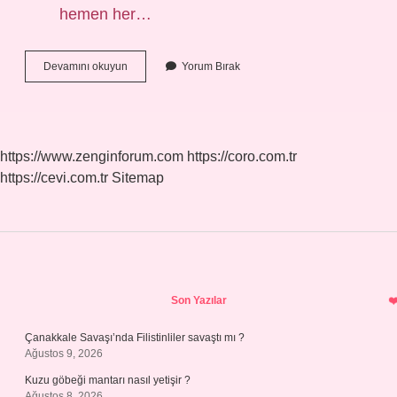
hemen her…
Bel
Devamını okuyun
Yorum Bırak
Fıtığı
Hangi
Yaşlarda
Görülür
https://www.zenginforum.com
https://coro.com.tr
https://cevi.com.tr
Sitemap
Sidebar
Son Yazılar
Çanakkale Savaşı’nda Filistinliler savaştı mı ?
Ağustos 9, 2026
Kuzu göbeği mantarı nasıl yetişir ?
Ağustos 8, 2026