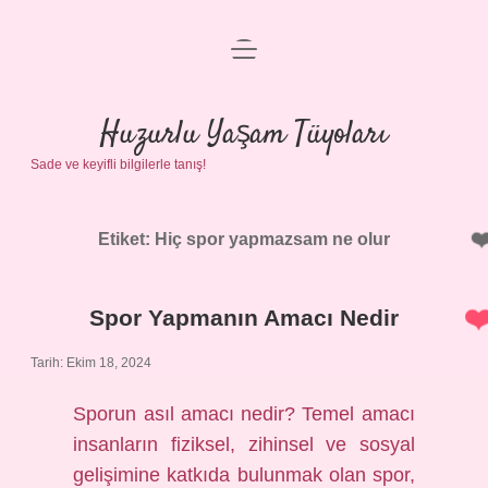
menüyü
Anasayfa
aç
Gizlilik Politikası
Huzurlu Yaşam Tüyoları
Sade ve keyifli bilgilerle tanış!
Yasal Uyarı
Hakkımızda
Etiket:
Hiç spor yapmazsam ne olur
Spor Yapmanın Amacı Nedir
Tarih: Ekim 18, 2024
Sporun asıl amacı nedir? Temel amacı
insanların fiziksel, zihinsel ve sosyal
gelişimine katkıda bulunmak olan spor,