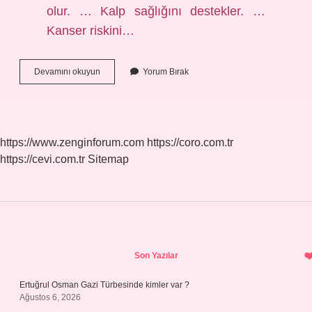
olur. … Kalp sağlığını destekler. …
Kanser riskini…
Spor
Devamını okuyun
Yorum Bırak
Yapmanın
Amacı
Nedir
https://www.zenginforum.com
https://coro.com.tr
https://cevi.com.tr
Sitemap
Sidebar
Son Yazılar
Ertuğrul Osman Gazi Türbesinde kimler var ?
Ağustos 6, 2026