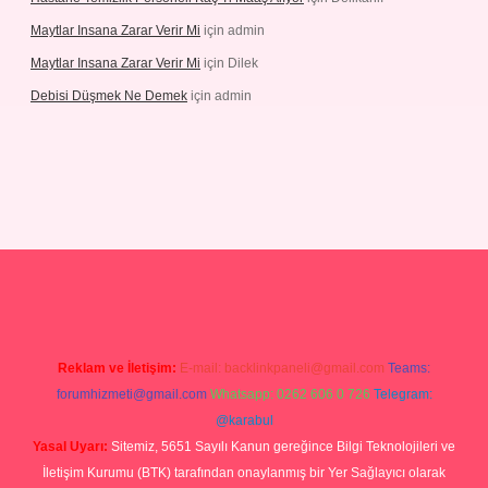
Maytlar Insana Zarar Verir Mi
için
admin
Maytlar Insana Zarar Verir Mi
için
Dilek
Debisi Düşmek Ne Demek
için
admin
ino
Reklam ve İletişim:
E-mail:
backlinkpaneli@gmail.com
Teams:
forumhizmeti@gmail.com
Whatsapp: 0262 606 0 726
Telegram:
@karabul
Yasal Uyarı:
Sitemiz, 5651 Sayılı Kanun gereğince Bilgi Teknolojileri ve
İletişim Kurumu (BTK) tarafından onaylanmış bir Yer Sağlayıcı olarak