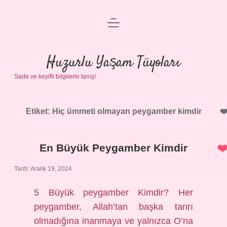
menüyü
Anasayfa
aç
Gizlilik Politikası
Huzurlu Yaşam Tüyoları
Sade ve keyifli bilgilerle tanış!
Yasal Uyarı
Hakkımızda
Etiket:
Hiç ümmeti olmayan peygamber kimdir
En Büyük Peygamber Kimdir
Tarih: Aralık 19, 2024
5 Büyük peygamber Kimdir? Her
peygamber, Allah’tan başka tanrı
olmadığına inanmaya ve yalnızca O’na