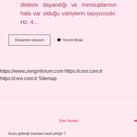
dinlerin dayandığı ve mensuplarının
hala var olduğu vahiylerin taşıyıcısıdır.
Hz. 4…
En
Devamını okuyun
Yorum Bırak
Büyük
Peygamber
Kimdir
https://www.zenginforum.com
https://coro.com.tr
https://cevi.com.tr
Sitemap
Sidebar
Son Yazılar
Kuzu göbeği mantarı nasıl yetişir ?