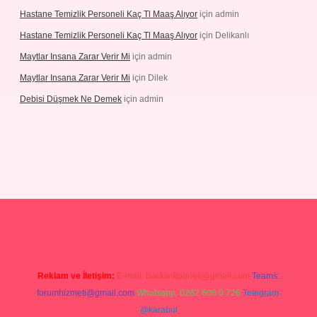
Hastane Temizlik Personeli Kaç Tl Maaş Alıyor
için
admin
Hastane Temizlik Personeli Kaç Tl Maaş Alıyor
için
Delikanlı
Maytlar Insana Zarar Verir Mi
için
admin
Maytlar Insana Zarar Verir Mi
için
Dilek
Debisi Düşmek Ne Demek
için
admin
ino
Reklam ve İletişim:
E-mail:
backlinkpaneli@gmail.com
Teams:
forumhizmeti@gmail.com
Whatsapp: 0262 606 0 726
Telegram:
@karabul