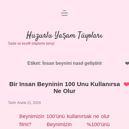
menüyü
Anasayfa
aç
Gizlilik Politikası
Huzurlu Yaşam Tüyoları
Sade ve keyifli bilgilerle tanış!
Yasal Uyarı
Hakkımızda
Etiket:
İnsan beynini nasıl geliştirir
Bir Insan Beyninin 100 Unu Kullanırsa
Ne Olur
Tarih: Aralık 21, 2024
Beynimizin 100’ünü kullanırsak ne olur
filmi? Beynimizin %100’ünü