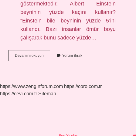
göstermektedir. Albert Einstein
beyninin yüzde kaçını kullanır?
“Einstein bile beyninin yüzde 5’ini
kullandı. Bazı insanlar ömür boyu
çalışarak bunu sadece yüzde…
Bir
Devamını okuyun
Yorum Bırak
Insan
Beyninin
100
Unu
Kullanırsa
https://www.zenginforum.com
https://coro.com.tr
Ne
https://cevi.com.tr
Sitemap
Olur
Sidebar
Son Yazılar