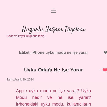
menüyü
Anasayfa
aç
Gizlilik Politikası
Huzurlu Yaşam Tüyoları
Sade ve keyifli bilgilerle tanış!
Yasal Uyarı
Hakkımızda
Etiket:
iPhone uyku modu ne işe yarar
Uyku Odağı Ne Işe Yarar
Tarih: Aralık 30, 2024
Apple uyku modu ne işe yarar? Uyku
Modu nedir ve ne işe yarar?
iPhone’daki uyku modu, kullanıcıların