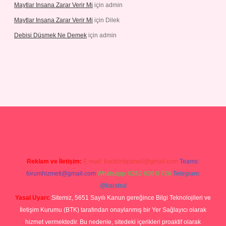
Maytlar Insana Zarar Verir Mi
için
admin
Maytlar Insana Zarar Verir Mi
için
Dilek
Debisi Düşmek Ne Demek
için
admin
no
Reklam ve İletişim:
E-mail:
backlinkpaneli@gmail.com
Teams:
forumhizmeti@gmail.com
Whatsapp: 0262 606 0 726
Telegram:
@karabul
Yasal Uyarı:
Sitemiz, 5651 Sayılı Kanun gereğince Bilgi Teknolojileri ve
İletişim Kurumu (BTK) tarafından onaylanmış bir Yer Sağlayıcı olarak
hizmet vermektedir. Bu nedenle, sitedeki içerikleri proaktif olarak