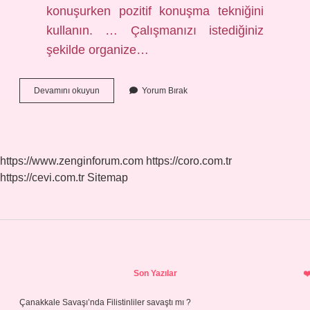
konuşurken pozitif konuşma tekniğini
kullanın. … Çalışmanızı istediğiniz
şekilde organize…
Iş
Devamını okuyun
Yorum Bırak
Yerinde
Motivasyonu
Ne
Artırır
https://www.zenginforum.com
https://coro.com.tr
https://cevi.com.tr
Sitemap
Sidebar
Son Yazılar
Çanakkale Savaşı’nda Filistinliler savaştı mı ?